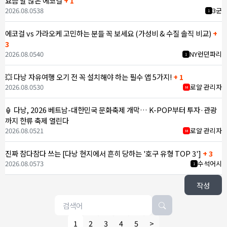
요즘 말 많은 에코걸
+ 1
2026.08.05
38
3군
1
에코걸 vs 가라오케 고민하는 분들 꼭 보세요 (가성비 & 수질 솔직 비교)
+
3
2026.08.05
40
NY런던파리
1
💥 다낭 자유여행 오기 전 꼭 설치해야 하는 필수 앱 5가지!
+ 1
2026.08.05
30
로얄 관리자
M
🏮 다낭, 2026 베트남-대한민국 문화축제 개막… K-POP부터 투자·관광
까지 한류 축제 열린다
2026.08.05
21
로얄 관리자
M
진짜 참다참다 쓰는 [다낭 현지에서 흔히 당하는 '호구 유형 TOP 3']
+ 3
2026.08.05
73
수석어시
1
작성
1
2
3
4
5
>