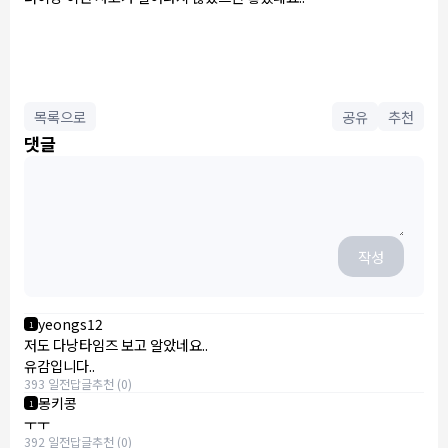
목록으로
공유
추천
댓글
작성
yeongs12
1
저도 다낭타임즈 보고 알았네요..
유감입니다..
393 일전
답글
추천 (0)
몽키콩
1
ㅜㅜ
392 일전
답글
추천 (0)