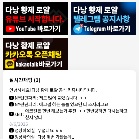
8/4/2026
모기한테물림
:
여기도 문의해보면 바로 알려줌
1
모기한테물림
:
정찰가보다 쌀수 없음
1
결혼안해
:
ㄹㅇ 팩트 ㅋㅋㅋㅋ
1
결혼안해
:
ㄹㅇ 팩트 ㅋㅋㅋㅋ
1
8/5/2026
실시간채팅
(1)
NY런던파리
:
다낭 에코걸 여기서 예약 가능한가요?
1
안녕하세요! 다낭 황제 로얄 공식 커뮤니티입니다.
3군
:
에코걸 좀 조심 하는게 좋음
1
NY런던파리
:
저도 많이 들었습니다 ㅋㅋ
1
NY런던파리
:
에코걸 하는 놈들 있으면 다 조지려고요
1
에코걸은 한번 해보는거 추천 ㅋㅋ 한번당하면 다시는하고
sklf
:
1
싶지 않다
8/6/2026
정상하의실
:
무섭네요 ㅎㅎ
1
정상하의실
:
다낭 몇번 가봤는데,,
1