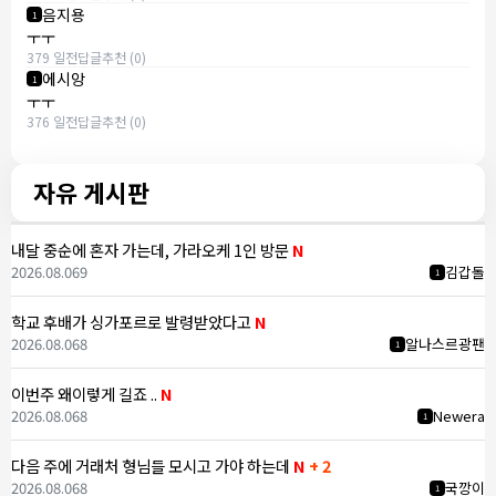
음지용
1
ㅜㅜ
379 일전
답글
추천 (0)
에시앙
1
ㅜㅜ
376 일전
답글
추천 (0)
자유 게시판
내달 중순에 혼자 가는데, 가라오케 1인 방문
N
2026.08.06
9
김갑돌
1
학교 후배가 싱가포르로 발령받았다고
N
2026.08.06
8
알나스르광팬
1
이번주 왜이렇게 길죠 ..
N
2026.08.06
8
Newera
1
다음 주에 거래처 형님들 모시고 가야 하는데
N
+ 2
2026.08.06
8
국깡이
1