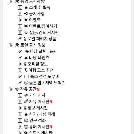
🌍 통합 공지사항
🔥 소개 및 필독
📢 공지사항
🌟 이벤트
🌟 이벤트 참여하기
💡 질문/건의 게시판
🎖️ 로얄 패키지 상품
🌍 로얄 공식 정보
🌤️ 다낭 날씨 Live
🔥 다낭 타임즈
🌐 오피셜 정보
🗓️ 여행 코스 추천
🏊‍♀️ 숙소 선정 도우미
🤔 늦은 밤 / 새벽 도착?
🍻 자유 공간
N
🤚 가입 인사
🌈 자유 게시판
N
🌐 정보 게시판
🔥 사기/내상 피해
😍 안구 정화
🤣 유머 게시판
N
⚽ 스포츠 게시판