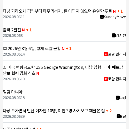
다낭 가라오케 픽업부터 마무리까지, 돈 아깝지 않았던 유일한 루트
N
+ 1
2026.08.06
11
SundayMove
1
출국 2일전
N
+ 1
2026.08.06
8
라시현
1
💥 2026년 8월 6일, 황제 로얄 근황
N
+ 1
2026.08.06
14
로얄 관리자
M
⚓ 미국 핵항공모함 USS George Washington, 다낭 입항… 미·베트남
안보 협력 강화 신호
N
2026.08.06
10
로얄 관리자
M
껌땀 마니아
2026.08.06
18
kajf
1
다낭 오가면서 만난 여자만 10명, 여친 3명 사겨보고 깨달은 점
+ 2
2026.08.06
39
3군
1