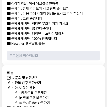
정상하의실
:
아직 에코걸은 안해봄
1
국깡이
:
황제 가라오케 시설 진짜 좋나요?
1
국깡이
:
다음 주에 거래처 형님들 모시고 가야 하는데
1
국깡이
:
고민 중입니다
1
국밥왜케비싸
:
접대면 무조건 황제 가세요
1
국밥왜케비싸
:
룸 컨디션이나
1
국밥왜케비싸
:
대접받는 느낌이 달라서
1
국밥왜케비싸
:
100% 만족합니다
1
Newera
:
BMW도 좋음
1
메뉴
⭐ 문의 및 상담은?
⚡ 카톡 친구 추가하기
⚡ 24시 상담 센터
⚡카카오톡 오픈채팅
▶️ 텔레그램 바로가기
📅 YouTube 바로가기