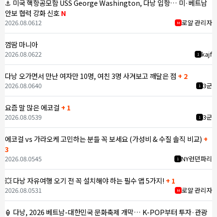
⚓ 미국 핵항공모함 USS George Washington, 다낭 입항… 미·베트남
안보 협력 강화 신호
N
2026.08.06
12
로얄 관리자
M
껌땀 마니아
2026.08.06
22
kajf
1
다낭 오가면서 만난 여자만 10명, 여친 3명 사겨보고 깨달은 점
+ 2
2026.08.06
40
3군
1
요즘 말 많은 에코걸
+ 1
2026.08.05
39
3군
1
에코걸 vs 가라오케 고민하는 분들 꼭 보세요 (가성비 & 수질 솔직 비교)
+
3
2026.08.05
45
NY런던파리
1
💥 다낭 자유여행 오기 전 꼭 설치해야 하는 필수 앱 5가지!
+ 1
2026.08.05
31
로얄 관리자
M
🏮 다낭, 2026 베트남-대한민국 문화축제 개막… K-POP부터 투자·관광