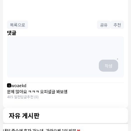
목록으로
공유
추천
댓글
작성
woaekd
1
문제 많아요 ㅋㅋㅋ 오피셜글 봐보셈
405 일전
답글
추천 (0)
자유 게시판
내달 중순에 혼자 가는데, 가라오케 1인 방문
N