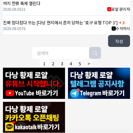
까지 한류 축제 열린다
2026.08.05
21
로얄 관리자
M
진짜 참다참다 쓰는 [다낭 현지에서 흔히 당하는 '호구 유형 TOP 3']
+ 3
2026.08.05
76
수석어시
1
작성
1
2
3
4
5
>
8/4/2026
모기한테물림
:
여기도 문의해보면 바로 알려줌
1
모기한테물림
:
정찰가보다 쌀수 없음
1
결혼안해
:
ㄹㅇ 팩트 ㅋㅋㅋㅋ
1