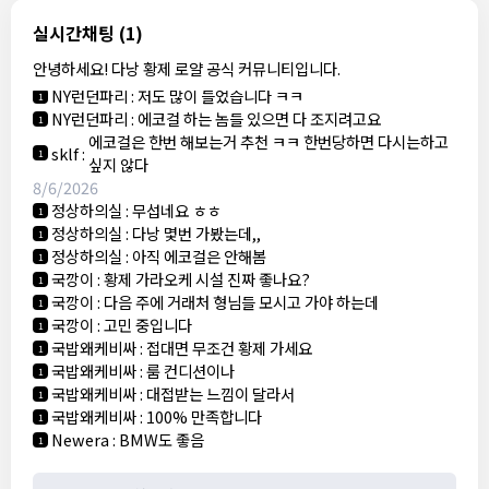
결혼안해
:
ㄹㅇ 팩트 ㅋㅋㅋㅋ
1
8/5/2026
실시간채팅
(1)
NY런던파리
:
다낭 에코걸 여기서 예약 가능한가요?
1
안녕하세요! 다낭 황제 로얄 공식 커뮤니티입니다.
3군
:
에코걸 좀 조심 하는게 좋음
1
NY런던파리
:
저도 많이 들었습니다 ㅋㅋ
1
NY런던파리
:
에코걸 하는 놈들 있으면 다 조지려고요
1
에코걸은 한번 해보는거 추천 ㅋㅋ 한번당하면 다시는하고
sklf
:
1
싶지 않다
8/6/2026
정상하의실
:
무섭네요 ㅎㅎ
1
정상하의실
:
다낭 몇번 가봤는데,,
1
정상하의실
:
아직 에코걸은 안해봄
1
국깡이
:
황제 가라오케 시설 진짜 좋나요?
1
국깡이
:
다음 주에 거래처 형님들 모시고 가야 하는데
1
국깡이
:
고민 중입니다
1
국밥왜케비싸
:
접대면 무조건 황제 가세요
1
국밥왜케비싸
:
룸 컨디션이나
1
국밥왜케비싸
:
대접받는 느낌이 달라서
1
국밥왜케비싸
:
100% 만족합니다
1
Newera
:
BMW도 좋음
1