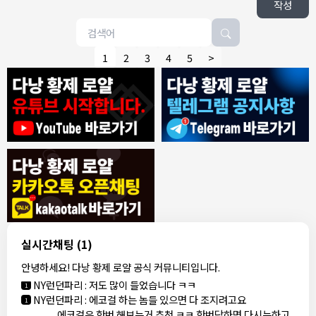
작성
1
2
3
4
5
>
8/4/2026
모기한테물림
:
여기도 문의해보면 바로 알려줌
1
모기한테물림
:
정찰가보다 쌀수 없음
1
결혼안해
:
ㄹㅇ 팩트 ㅋㅋㅋㅋ
1
결혼안해
:
ㄹㅇ 팩트 ㅋㅋㅋㅋ
1
8/5/2026
실시간채팅
(1)
NY런던파리
:
다낭 에코걸 여기서 예약 가능한가요?
1
안녕하세요! 다낭 황제 로얄 공식 커뮤니티입니다.
3군
:
에코걸 좀 조심 하는게 좋음
1
NY런던파리
:
저도 많이 들었습니다 ㅋㅋ
1
NY런던파리
:
에코걸 하는 놈들 있으면 다 조지려고요
1
에코걸은 한번 해보는거 추천 ㅋㅋ 한번당하면 다시는하고