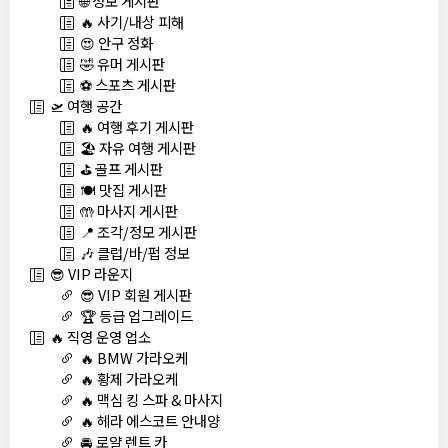
🌐 정보 게시판
🔥 사기/내상 피해
😍 안구 정화
🤣 유머 게시판
⚽ 스포츠 게시판
🛫 여행 공간
🔥 여행 후기 게시판
🏖️ 자유 여행 게시판
⛳ 골프 게시판
🍽️ 맛집 게시판
🤲 마사지 게시판
📍 조각/정모 게시판
🎶 클럽/바/펍 정보
😎 VIP 라운지
😎 VIP 회원 게시판
🏆 등급 업그레이드
🔥 직영 운영 업소
🔥 BMW 가라오케
🔥 황제 가라오케
🔥 맥심 킹 스파 & 마사지
🔥 헤라 에스코트 안내양
🚘 로얄 렌트 카