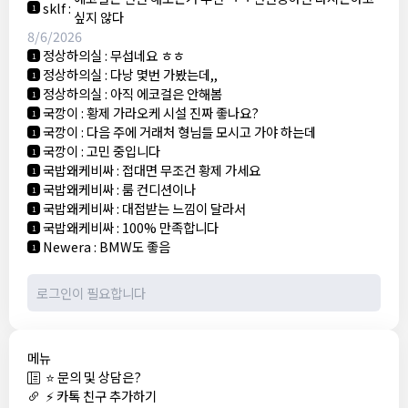
sklf
:
1
싶지 않다
8/6/2026
정상하의실
:
무섭네요 ㅎㅎ
1
정상하의실
:
다낭 몇번 가봤는데,,
1
정상하의실
:
아직 에코걸은 안해봄
1
국깡이
:
황제 가라오케 시설 진짜 좋나요?
1
국깡이
:
다음 주에 거래처 형님들 모시고 가야 하는데
1
국깡이
:
고민 중입니다
1
국밥왜케비싸
:
접대면 무조건 황제 가세요
1
국밥왜케비싸
:
룸 컨디션이나
1
국밥왜케비싸
:
대접받는 느낌이 달라서
1
국밥왜케비싸
:
100% 만족합니다
1
Newera
:
BMW도 좋음
1
메뉴
⭐ 문의 및 상담은?
⚡ 카톡 친구 추가하기