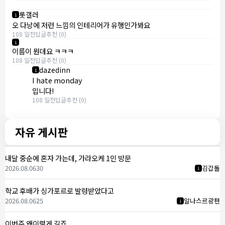
롯갤러
1
오 다낭에 저런 느낌의 인테리어가 유행인가봐요
108 일전
답글
추천 (0)
1
이름이 뭔데요 ㅋㅋㅋ
108 일전
답글
추천 (0)
dazedinn
1
I hate monday
입니다!
108 일전
답글
추천 (0)
자유 게시판
내달 중순에 혼자 가는데, 가라오케 1인 방문
2026.08.06
30
김갑돌
1
학교 후배가 싱가포르로 발령받았다고
2026.08.06
25
알나스르광팬
1
이번주 왜이렇게 길죠 ..