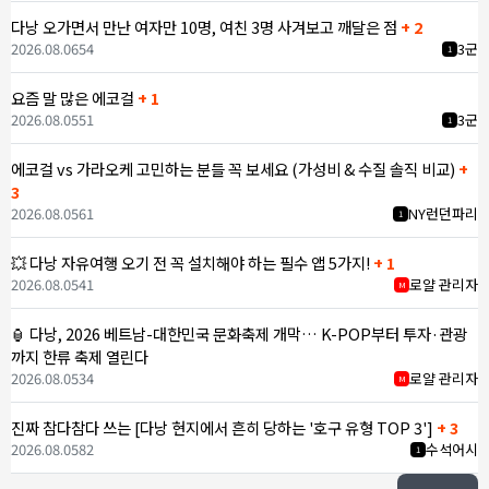
다낭 오가면서 만난 여자만 10명, 여친 3명 사겨보고 깨달은 점
+ 2
2026.08.06
54
3군
1
요즘 말 많은 에코걸
+ 1
2026.08.05
51
3군
1
에코걸 vs 가라오케 고민하는 분들 꼭 보세요 (가성비 & 수질 솔직 비교)
+
3
2026.08.05
61
NY런던파리
1
💥 다낭 자유여행 오기 전 꼭 설치해야 하는 필수 앱 5가지!
+ 1
2026.08.05
41
로얄 관리자
M
🏮 다낭, 2026 베트남-대한민국 문화축제 개막… K-POP부터 투자·관광
까지 한류 축제 열린다
2026.08.05
34
로얄 관리자
M
진짜 참다참다 쓰는 [다낭 현지에서 흔히 당하는 '호구 유형 TOP 3']
+ 3
2026.08.05
82
수석어시
1