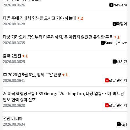
2026.08.06
26
Newera
1
다음 주에 거래처 형님들 모시고 가야 하는데
+ 2
2026.08.06
28
국깡이
1
다낭 가라오케 픽업부터 마무리까지, 돈 아깝지 않았던 유일한 루트
+ 1
2026.08.06
35
SundayMove
1
출국 2일전
+ 1
2026.08.06
25
라시현
1
💥 2026년 8월 6일, 황제 로얄 근황
+ 1
2026.08.06
41
로얄 관리자
M
⚓ 미국 핵항공모함 USS George Washington, 다낭 입항… 미·베트남
안보 협력 강화 신호
2026.08.06
28
로얄 관리자
M
껌땀 마니아
2026.08.06
34
kajf
1