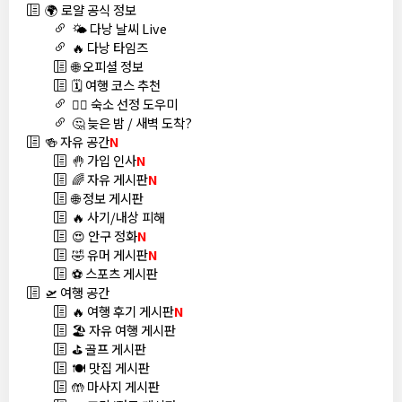
🌍 로얄 공식 정보
🌤️ 다낭 날씨 Live
🔥 다낭 타임즈
🌐 오피셜 정보
🗓️ 여행 코스 추천
🏊‍♀️ 숙소 선정 도우미
🤔 늦은 밤 / 새벽 도착?
🍻 자유 공간
N
🤚 가입 인사
N
🌈 자유 게시판
N
🌐 정보 게시판
🔥 사기/내상 피해
😍 안구 정화
N
🤣 유머 게시판
N
⚽ 스포츠 게시판
🛫 여행 공간
🔥 여행 후기 게시판
N
🏖️ 자유 여행 게시판
⛳ 골프 게시판
🍽️ 맛집 게시판
🤲 마사지 게시판