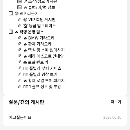
📍 조각/정모 게시판
🎶 클럽/바/펍 정보
😎 VIP 라운지
😎 VIP 회원 게시판
🏆 등급 업그레이드
🔥 직영 운영 업소
🔥 BMW 가라오케
🔥 황제 가라오케
🔥 맥심 킹 스파 & 마사지
🔥 헤라 에스코트 안내양
🚘 로얄 렌트 카
🏊‍♀️ 풀빌라 부킹 서비스
🏊‍♀️ 풀빌라 영상 보기
🔥 황제 로얄 투어 패키지
🏌🏻‍♂️ 골프 정보 및 부킹
질문/건의 게시판
더보기
에코질문이요
2026.06.10