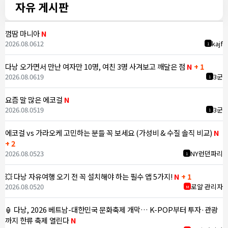
자유 게시판
껌땀 마니아
N
2026.08.06
12
kajf
1
다낭 오가면서 만난 여자만 10명, 여친 3명 사겨보고 깨달은 점
N
+ 1
2026.08.06
19
3군
1
요즘 말 많은 에코걸
N
2026.08.05
19
3군
1
에코걸 vs 가라오케 고민하는 분들 꼭 보세요 (가성비 & 수질 솔직 비교)
N
+ 2
2026.08.05
23
NY런던파리
1
💥 다낭 자유여행 오기 전 꼭 설치해야 하는 필수 앱 5가지!
N
+ 1
2026.08.05
20
로얄 관리자
M
🏮 다낭, 2026 베트남-대한민국 문화축제 개막… K-POP부터 투자·관광
까지 한류 축제 열린다
N