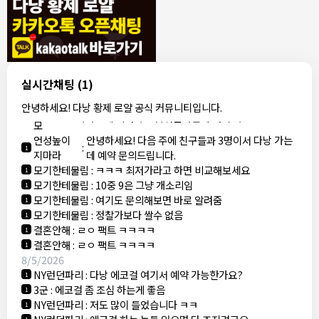
ROY
:
갑자기 연락이 끊겨 당황했다네요
1
동동이
:
오늘 무슨 날인가요
1
동동이
:
군인들이 뭐 하는데 다낭에서
1
1000억 대표
:
축제 하던디요
1
8/4/2026
빨갱이관타나모
:
ㅎㅇ
1
실시간채팅
(1)
빨갱이
아까 오픈채팅에서 로컬 브로커라는 애가 카톡 왔는데
안녕하세요! 다낭 황제 로얄 공식 커뮤니티입니다.
관타나
:
1
가라오케 최저가로 맞춰준다는데 여기 가...
모
언성높이
안녕하세요! 다음 주에 친구들과 3명이서 다낭 가는
:
1
지마라
데 예약 문의드립니다.
모기한테물림
:
ㅋㅋㅋ 최저가라고 하면 비교해보세요
1
모기한테물림
:
10중 9은 그냥 개소리임
1
모기한테물림
:
여기도 문의해보면 바로 알려줌
1
모기한테물림
:
정찰가보다 쌀수 없음
1
결혼안해
:
ㄹㅇ 팩트 ㅋㅋㅋㅋ
1
결혼안해
:
ㄹㅇ 팩트 ㅋㅋㅋㅋ
1
8/5/2026
NY런던파리
:
다낭 에코걸 여기서 예약 가능한가요?
1
3군
:
에코걸 좀 조심 하는게 좋음
1
NY런던파리
:
저도 많이 들었습니다 ㅋㅋ
1