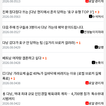
2026.08.05
13
로얄 관리자
M
진짜 참다참다 쓰는 [다낭 현지에서 흔히 당하는 '호구 유형 TOP 3']
+ 3
2026.08.05
63
수석어시
1
다음 주에 친구들과 3명이서 다낭 가는데 예약 문의드립니다.
2026.08.05
27
언성높이지마라
1
다낭 갔다가 호구 안 당하는 팁 (길거리 브로커 걸러라)
+ 1
2026.08.04
29
말랭
1
베트남 여자랑 결혼하고 싶다
+ 1
2026.08.04
28
놋푹이
1
💥 다낭 가라오케 술값 40%가 길바닥에 버려지는 이유 (로컬 브로커 실체
폭로)
+ 1
2026.08.04
38
로얄 관리자
M
👮 다낭, 역대 최대 규모 인민경찰 체육대회 개최… 4,700명 참가·특수부대
시범까지
2026.08.04
22
로얄 관리자
M