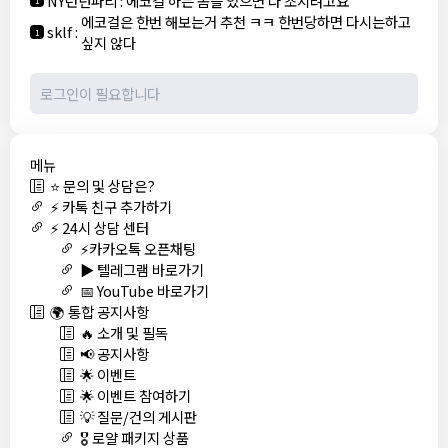
NY런던파리
:
에코걸 하는 놈들 있으면 다 조지려고요
1
에코걸은 한번 해보는거 추천 ㅋㅋ 한번당하면 다시는하고
sklf
:
1
싶지 않다
메뉴
⭐ 문의 및 상담은?
⚡ 카톡 친구 추가하기
⚡ 24시 상담 센터
⚡카카오톡 오픈채팅
▶️ 텔레그램 바로가기
📅 YouTube 바로가기
🌍 통합 공지사항
🔥 소개 및 필독
📢 공지사항
🌟 이벤트
🌟 이벤트 참여하기
💡 질문/건의 게시판
🎖️ 로얄 패키지 상품