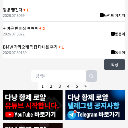
망빙 땡긴다
+ 1
2026.07.30
69
트럼프 지지자
1
귀여운 반미집 ㅋㅋㅋ
+ 2
2026.07.30
72
동동이
1
BMW 가라오케 직접 다녀온 후기
+ 1
2026.07.30
139
동동이
1
작성
1
2
3
4
5
>
7/30/2026
ROY
:
에코걸은 파면 팔수록 괴담만..
1
ROY
:
제 지인이 예약 후
1