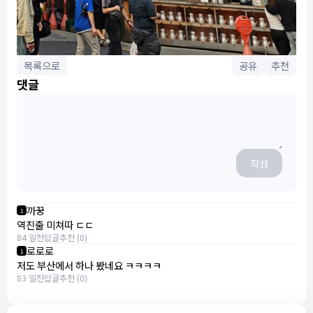
목록으로
공유
추천
댓글
작성
까꿍
1
역진출 미쳐따 ㄷㄷ
84 일전
답글
추천 (0)
로로로
1
저도 부산에서 하나 봤네요 ㅋㅋㅋㅋ
83 일전
답글
추천 (0)