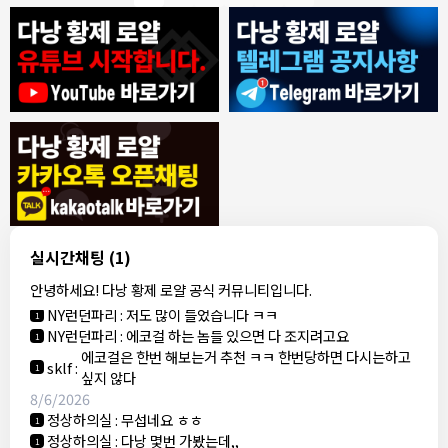
8/4/2026
모기한테물림
:
여기도 문의해보면 바로 알려줌
1
모기한테물림
:
정찰가보다 쌀수 없음
1
결혼안해
:
ㄹㅇ 팩트 ㅋㅋㅋㅋ
1
결혼안해
:
ㄹㅇ 팩트 ㅋㅋㅋㅋ
1
8/5/2026
실시간채팅
(1)
NY런던파리
:
다낭 에코걸 여기서 예약 가능한가요?
1
안녕하세요! 다낭 황제 로얄 공식 커뮤니티입니다.
3군
:
에코걸 좀 조심 하는게 좋음
1
NY런던파리
:
저도 많이 들었습니다 ㅋㅋ
1
NY런던파리
:
에코걸 하는 놈들 있으면 다 조지려고요
1
에코걸은 한번 해보는거 추천 ㅋㅋ 한번당하면 다시는하고
sklf
:
1
싶지 않다
8/6/2026
정상하의실
:
무섭네요 ㅎㅎ
1
정상하의실
:
다낭 몇번 가봤는데,,
1