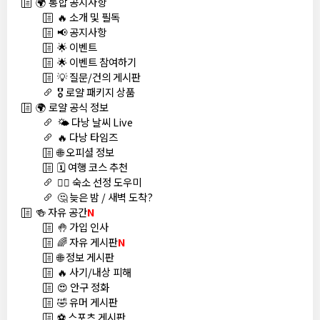
🌍 통합 공지사항
🔥 소개 및 필독
📢 공지사항
🌟 이벤트
🌟 이벤트 참여하기
💡 질문/건의 게시판
🎖️ 로얄 패키지 상품
🌍 로얄 공식 정보
🌤️ 다낭 날씨 Live
🔥 다낭 타임즈
🌐 오피셜 정보
🗓️ 여행 코스 추천
🏊‍♀️ 숙소 선정 도우미
🤔 늦은 밤 / 새벽 도착?
🍻 자유 공간
N
🤚 가입 인사
🌈 자유 게시판
N
🌐 정보 게시판
🔥 사기/내상 피해
😍 안구 정화
🤣 유머 게시판
⚽ 스포츠 게시판