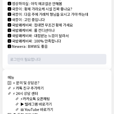
정상하의실
:
아직 에코걸은 안해봄
1
국깡이
:
황제 가라오케 시설 진짜 좋나요?
1
국깡이
:
다음 주에 거래처 형님들 모시고 가야 하는데
1
국깡이
:
고민 중입니다
1
국밥왜케비싸
:
접대면 무조건 황제 가세요
1
국밥왜케비싸
:
룸 컨디션이나
1
국밥왜케비싸
:
대접받는 느낌이 달라서
1
국밥왜케비싸
:
100% 만족합니다
1
Newera
:
BMW도 좋음
1
메뉴
⭐ 문의 및 상담은?
⚡ 카톡 친구 추가하기
⚡ 24시 상담 센터
⚡카카오톡 오픈채팅
▶️ 텔레그램 바로가기
📅 YouTube 바로가기