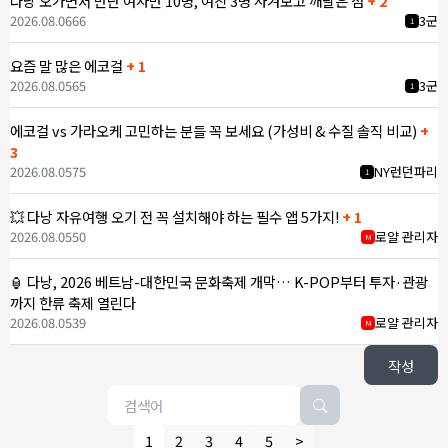
다낭 오가면서 만난 여자만 10명, 여친 3명 사겨보고 깨달은 점
+ 2
2026.08.06
66
3군
1
요즘 말 많은 에코걸
+ 1
2026.08.05
65
3군
1
에코걸 vs 가라오케 고민하는 분들 꼭 보세요 (가성비 & 수질 솔직 비교)
+
3
2026.08.05
75
NY런던파리
1
💥 다낭 자유여행 오기 전 꼭 설치해야 하는 필수 앱 5가지!
+ 1
2026.08.05
50
로얄 관리자
M
🏮 다낭, 2026 베트남-대한민국 문화축제 개막… K-POP부터 투자·관광
까지 한류 축제 열린다
2026.08.05
39
로얄 관리자
M
작성
1
2
3
4
5
>