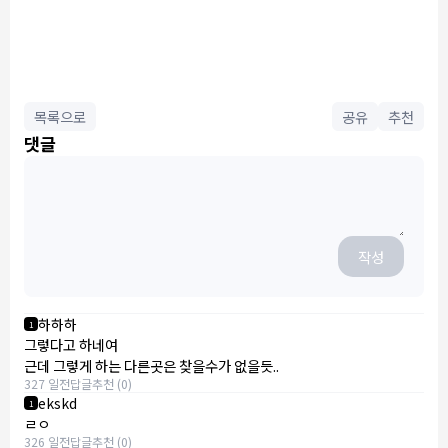
목록으로
공유
추천
댓글
작성
하하하
1
그렇다고 하네여
근데 그렇게 하는 다른곳은 찾을수가 없을듯..
327 일전
답글
추천 (0)
ekskd
1
ㄹㅇ
326 일전
답글
추천 (0)