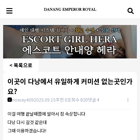
< 목록으로
이곳이 다낭에서 유일하게 커미션 없는곳인가
요?
noway409
2025.09.15
추천 0
조회수 820
댓글 4
1
이걸 여행 끝날때쯤에 알아서 참 속상합니다
다낭 다시 갈것 같은데
그때 이용하겠습니다!