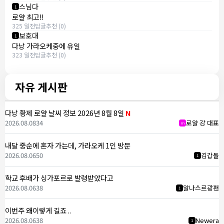
스님다
1
로얄 최고!!
325 일전
답글
추천 (0)
보호대
1
다낭 가라오케중에 유일
323 일전
답글
추천 (0)
자유 게시판
다낭 황제 로얄 날씨 정보 2026년 8월 8일
N
2026.08.08
34
로얄 강 대표
m
내달 중순에 혼자 가는데, 가라오케 1인 방문
2026.08.06
50
김갑돌
1
학교 후배가 싱가포르로 발령받았다고
2026.08.06
38
알나스르광팬
1
이번주 왜이렇게 길죠 ..
2026.08.06
38
Newera
1