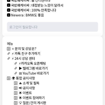
국밥왜케비싸
:
룸 컨디션이나
1
국밥왜케비싸
:
대접받는 느낌이 달라서
1
국밥왜케비싸
:
100% 만족합니다
1
Newera
:
BMW도 좋음
1
메뉴
⭐ 문의 및 상담은?
⚡ 카톡 친구 추가하기
⚡ 24시 상담 센터
⚡카카오톡 오픈채팅
▶️ 텔레그램 바로가기
📅 YouTube 바로가기
🌍 통합 공지사항
🔥 소개 및 필독
📢 공지사항
🌟 이벤트
🌟 이벤트 참여하기
💡 질문/건의 게시판