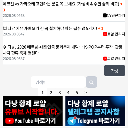
에코걸 vs 가라오케 고민하는 분들 꼭 보세요 (가성비 & 수질 솔직 비교)
+
3
2026.08.05
68
NY런던파리
1
💥 다낭 자유여행 오기 전 꼭 설치해야 하는 필수 앱 5가지!
+ 1
2026.08.05
47
로얄 관리자
M
🏮 다낭, 2026 베트남-대한민국 문화축제 개막… K-POP부터 투자·관광
까지 한류 축제 열린다
2026.08.05
37
로얄 관리자
M
작성
1
2
3
4
5
>