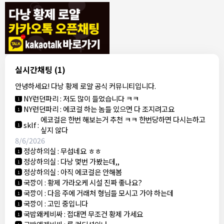
8/4/2026
모기한테물림
:
여기도 문의해보면 바로 알려줌
1
모기한테물림
:
정찰가보다 쌀수 없음
1
결혼안해
:
ㄹㅇ 팩트 ㅋㅋㅋㅋ
1
결혼안해
:
ㄹㅇ 팩트 ㅋㅋㅋㅋ
1
8/5/2026
실시간채팅
(1)
NY런던파리
:
다낭 에코걸 여기서 예약 가능한가요?
1
안녕하세요! 다낭 황제 로얄 공식 커뮤니티입니다.
3군
:
에코걸 좀 조심 하는게 좋음
1
NY런던파리
:
저도 많이 들었습니다 ㅋㅋ
1
NY런던파리
:
에코걸 하는 놈들 있으면 다 조지려고요
1
에코걸은 한번 해보는거 추천 ㅋㅋ 한번당하면 다시는하고
sklf
:
1
싶지 않다
8/6/2026
정상하의실
:
무섭네요 ㅎㅎ
1
정상하의실
:
다낭 몇번 가봤는데,,
1
정상하의실
:
아직 에코걸은 안해봄
1
국깡이
:
황제 가라오케 시설 진짜 좋나요?
1
국깡이
:
다음 주에 거래처 형님들 모시고 가야 하는데
1
국깡이
:
고민 중입니다
1
국밥왜케비싸
:
접대면 무조건 황제 가세요
1