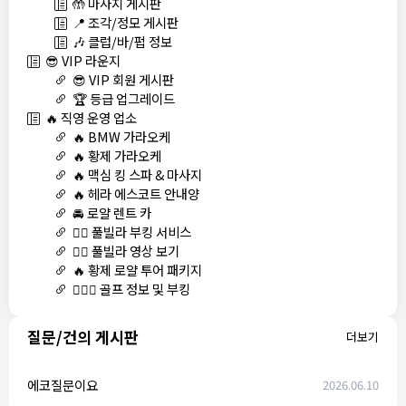
🤲 마사지 게시판
📍 조각/정모 게시판
🎶 클럽/바/펍 정보
😎 VIP 라운지
😎 VIP 회원 게시판
🏆 등급 업그레이드
🔥 직영 운영 업소
🔥 BMW 가라오케
🔥 황제 가라오케
🔥 맥심 킹 스파 & 마사지
🔥 헤라 에스코트 안내양
🚘 로얄 렌트 카
🏊‍♀️ 풀빌라 부킹 서비스
🏊‍♀️ 풀빌라 영상 보기
🔥 황제 로얄 투어 패키지
🏌🏻‍♂️ 골프 정보 및 부킹
질문/건의 게시판
더보기
에코질문이요
2026.06.10