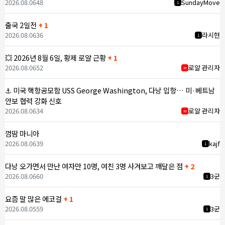
2026.08.06
48
SundayMove
1
출국 2일전
+ 1
2026.08.06
36
라시현
1
💥 2026년 8월 6일, 황제 로얄 근황
+ 1
2026.08.06
52
로얄 관리자
M
⚓ 미국 핵항공모함 USS George Washington, 다낭 입항… 미·베트남
안보 협력 강화 신호
2026.08.06
34
로얄 관리자
M
껌땀 마니아
2026.08.06
39
kajf
1
다낭 오가면서 만난 여자만 10명, 여친 3명 사겨보고 깨달은 점
+ 2
2026.08.06
60
3군
1
요즘 말 많은 에코걸
+ 1
2026.08.05
59
3군
1