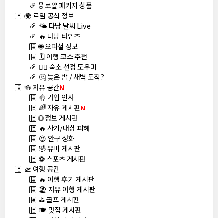
🎖️ 로얄 패키지 상품
🌍 로얄 공식 정보
🌤️ 다낭 날씨 Live
🔥 다낭 타임즈
🌐 오피셜 정보
🗓️ 여행 코스 추천
🏊‍♀️ 숙소 선정 도우미
🤔 늦은 밤 / 새벽 도착?
🍻 자유 공간
N
🤚 가입 인사
🌈 자유 게시판
N
🌐 정보 게시판
🔥 사기/내상 피해
😍 안구 정화
🤣 유머 게시판
⚽ 스포츠 게시판
🛫 여행 공간
🔥 여행 후기 게시판
🏖️ 자유 여행 게시판
⛳ 골프 게시판
🍽️ 맛집 게시판