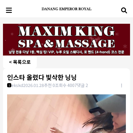
< 목록으로
인스타 올렸다 빛삭한 닝닝
ekskd
2026.01.28
추천 0
조회수 4007
댓글 2
1