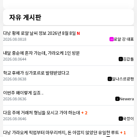
자유 게시판
다낭 황제 로얄 날씨 정보 2026년 8월 8일
N
2026.08.08
18
로얄 강 대표
m
내달 중순에 혼자 가는데, 가라오케 1인 방문
2026.08.06
44
김갑돌
1
학교 후배가 싱가포르로 발령받았다고
2026.08.06
38
알나스르광팬
1
이번주 왜이렇게 길죠 ..
2026.08.06
36
Newera
1
다음 주에 거래처 형님들 모시고 가야 하는데
+ 2
2026.08.06
46
국깡이
1
다낭 가라오케 픽업부터 마무리까지, 돈 아깝지 않았던 유일한 루트
+ 1