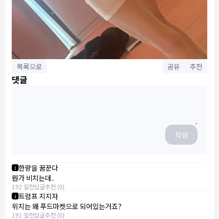
목록으로
공유
추천
댓글
작성
한량을 꿈꾼다
1
뭔가 비치는데..
192 일전
답글
추천 (0)
트럼프 지지자
1
위치는 왜 푸드마켓으로 되어있는거죠?
191 일전
답글
추천 (0)