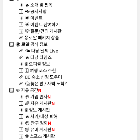
🔥 소개 및 필독
📢 공지사항
🌟 이벤트
🌟 이벤트 참여하기
💡 질문/건의 게시판
🎖️ 로얄 패키지 상품
🌍 로얄 공식 정보
🌤️ 다낭 날씨 Live
🔥 다낭 타임즈
🌐 오피셜 정보
🗓️ 여행 코스 추천
🏊‍♀️ 숙소 선정 도우미
🤔 늦은 밤 / 새벽 도착?
🍻 자유 공간
N
🤚 가입 인사
N
🌈 자유 게시판
N
🌐 정보 게시판
🔥 사기/내상 피해
😍 안구 정화
N
🤣 유머 게시판
N
⚽ 스포츠 게시판