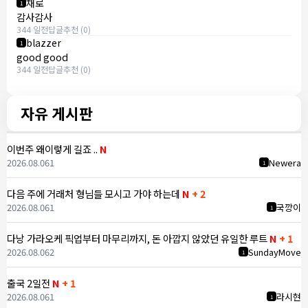
채로
1
감사감사
344 일전
답글
추천 (0)
blazzer
1
good good
344 일전
답글
추천 (0)
자유 게시판
이번주 왜이렇게 길죠 ..
N
2026.08.06
1
Newera
1
다음 주에 거래처 형님들 모시고 가야 하는데
N
+ 2
2026.08.06
1
국깡이
1
다낭 가라오케 픽업부터 마무리까지, 돈 아깝지 않았던 유일한 루트
N
+ 1
2026.08.06
2
SundayMove
1
출국 2일전
N
+ 1
2026.08.06
1
라시현
1