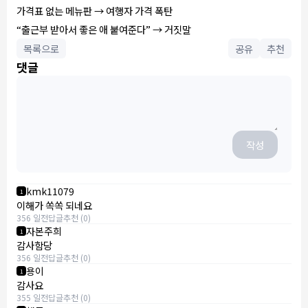
가격표 없는 메뉴판 → 여행자 가격 폭탄
“출근부 받아서 좋은 애 붙여준다” → 거짓말
목록으로
공유
추천
댓글
작성
kmk11079
1
이해가 쏙쏙 되네요
356 일전
답글
추천 (0)
자본주희
1
감사함당
356 일전
답글
추천 (0)
용이
1
감사요
355 일전
답글
추천 (0)