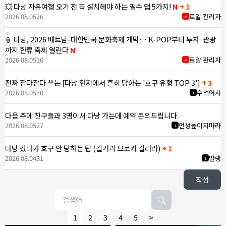
💥 다낭 자유여행 오기 전 꼭 설치해야 하는 필수 앱 5가지!
N
+ 1
2026.08.05
26
로얄 관리자
M
🏮 다낭, 2026 베트남-대한민국 문화축제 개막… K-POP부터 투자·관광
까지 한류 축제 열린다
N
2026.08.05
16
로얄 관리자
M
진짜 참다참다 쓰는 [다낭 현지에서 흔히 당하는 '호구 유형 TOP 3']
+ 3
2026.08.05
70
수석어시
1
다음 주에 친구들과 3명이서 다낭 가는데 예약 문의드립니다.
2026.08.05
27
언성높이지마라
1
다낭 갔다가 호구 안 당하는 팁 (길거리 브로커 걸러라)
+ 1
2026.08.04
31
말랭
1
작성
1
2
3
4
5
>