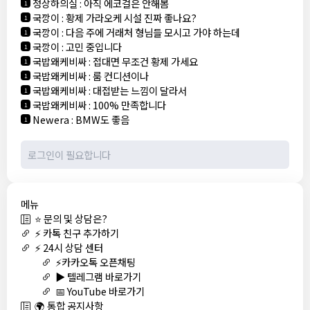
정상하의실
:
아직 에코걸은 안해봄
1
국깡이
:
황제 가라오케 시설 진짜 좋나요?
1
국깡이
:
다음 주에 거래처 형님들 모시고 가야 하는데
1
국깡이
:
고민 중입니다
1
국밥왜케비싸
:
접대면 무조건 황제 가세요
1
국밥왜케비싸
:
룸 컨디션이나
1
국밥왜케비싸
:
대접받는 느낌이 달라서
1
국밥왜케비싸
:
100% 만족합니다
1
Newera
:
BMW도 좋음
1
메뉴
⭐ 문의 및 상담은?
⚡ 카톡 친구 추가하기
⚡ 24시 상담 센터
⚡카카오톡 오픈채팅
▶️ 텔레그램 바로가기
📅 YouTube 바로가기
🌍 통합 공지사항