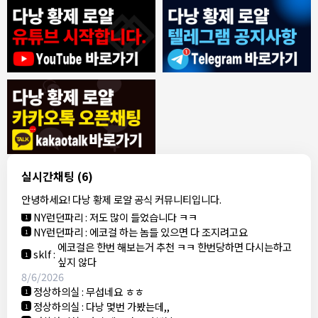
8/4/2026
모기한테물림
:
여기도 문의해보면 바로 알려줌
1
모기한테물림
:
정찰가보다 쌀수 없음
1
결혼안해
:
ㄹㅇ 팩트 ㅋㅋㅋㅋ
1
결혼안해
:
ㄹㅇ 팩트 ㅋㅋㅋㅋ
1
8/5/2026
실시간채팅
(6)
NY런던파리
:
다낭 에코걸 여기서 예약 가능한가요?
1
안녕하세요! 다낭 황제 로얄 공식 커뮤니티입니다.
3군
:
에코걸 좀 조심 하는게 좋음
1
NY런던파리
:
저도 많이 들었습니다 ㅋㅋ
1
NY런던파리
:
에코걸 하는 놈들 있으면 다 조지려고요
1
에코걸은 한번 해보는거 추천 ㅋㅋ 한번당하면 다시는하고
sklf
:
1
싶지 않다
8/6/2026
정상하의실
:
무섭네요 ㅎㅎ
1
정상하의실
:
다낭 몇번 가봤는데,,
1