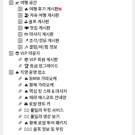
🛫 여행 공간
🔥 여행 후기 게시판
N
🏖️ 자유 여행 게시판
⛳ 골프 게시판
🍽️ 맛집 게시판
🤲 마사지 게시판
📍 조각/정모 게시판
🎶 클럽/바/펍 정보
😎 VIP 라운지
😎 VIP 회원 게시판
🏆 등급 업그레이드
🔥 직영 운영 업소
🔥 BMW 가라오케
🔥 황제 가라오케
🔥 맥심 킹 스파 & 마사지
🔥 헤라 에스코트 안내양
🚘 로얄 렌트 카
🏊‍♀️ 풀빌라 부킹 서비스
🏊‍♀️ 풀빌라 영상 보기
🔥 황제 로얄 투어 패키지
🏌🏻‍♂️ 골프 정보 및 부킹