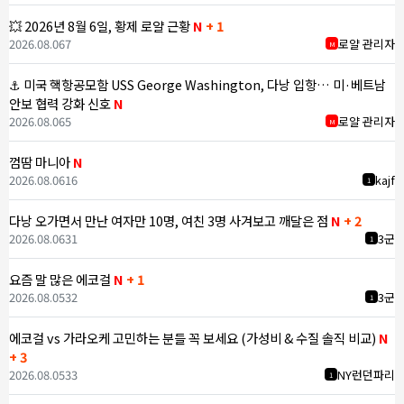
💥 2026년 8월 6일, 황제 로얄 근황
N
+ 1
2026.08.06
7
로얄 관리자
M
⚓ 미국 핵항공모함 USS George Washington, 다낭 입항… 미·베트남
안보 협력 강화 신호
N
2026.08.06
5
로얄 관리자
M
껌땀 마니아
N
2026.08.06
16
kajf
1
다낭 오가면서 만난 여자만 10명, 여친 3명 사겨보고 깨달은 점
N
+ 2
2026.08.06
31
3군
1
요즘 말 많은 에코걸
N
+ 1
2026.08.05
32
3군
1
에코걸 vs 가라오케 고민하는 분들 꼭 보세요 (가성비 & 수질 솔직 비교)
N
+ 3
2026.08.05
33
NY런던파리
1