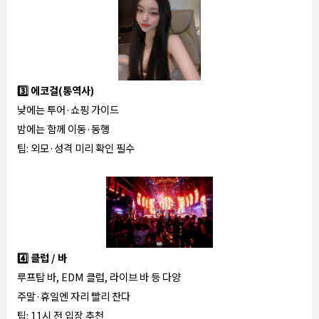
3️⃣ 에코걸(통역사)
낮에는 투어·쇼핑 가이드
밤에는 함께 이동·동행
팁: 외모·성격 미리 확인 필수
4️⃣ 클럽 / 바
루프탑 바, EDM 클럽, 라이브 바 등 다양
주말·휴일엔 자리 빨리 찬다
팁: 11시 전 입장 추천