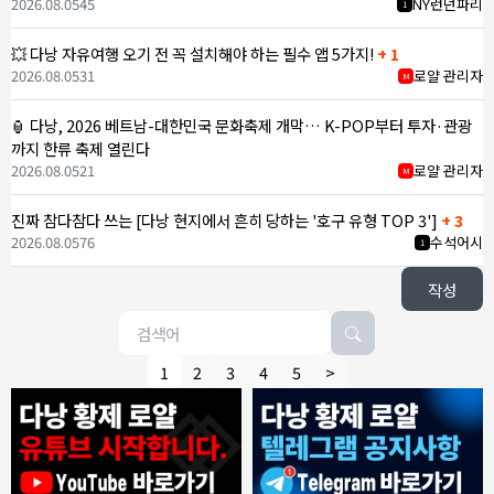
2026.08.05
45
NY런던파리
1
💥 다낭 자유여행 오기 전 꼭 설치해야 하는 필수 앱 5가지!
+ 1
2026.08.05
31
로얄 관리자
M
🏮 다낭, 2026 베트남-대한민국 문화축제 개막… K-POP부터 투자·관광
까지 한류 축제 열린다
2026.08.05
21
로얄 관리자
M
진짜 참다참다 쓰는 [다낭 현지에서 흔히 당하는 '호구 유형 TOP 3']
+ 3
2026.08.05
76
수석어시
1
작성
1
2
3
4
5
>