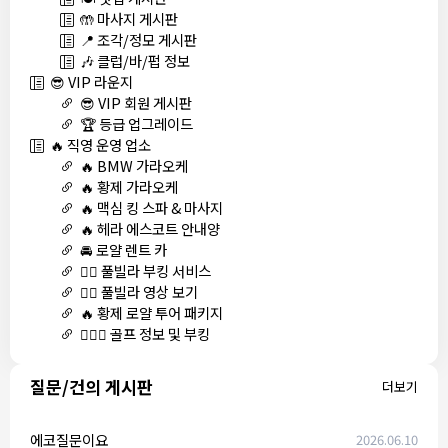
🤲 마사지 게시판
📍 조각/정모 게시판
🎶 클럽/바/펍 정보
😎 VIP 라운지
😎 VIP 회원 게시판
🏆 등급 업그레이드
🔥 직영 운영 업소
🔥 BMW 가라오케
🔥 황제 가라오케
🔥 맥심 킹 스파 & 마사지
🔥 헤라 에스코트 안내양
🚘 로얄 렌트 카
🏊‍♀️ 풀빌라 부킹 서비스
🏊‍♀️ 풀빌라 영상 보기
🔥 황제 로얄 투어 패키지
🏌🏻‍♂️ 골프 정보 및 부킹
질문/건의 게시판
더보기
에코질문이요
2026.06.10