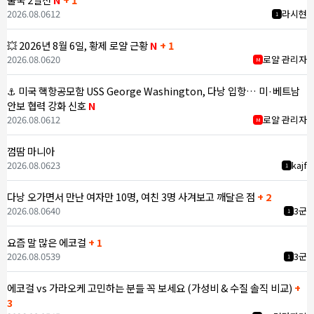
2026.08.06
12
라시현
1
💥 2026년 8월 6일, 황제 로얄 근황
N
+ 1
2026.08.06
20
로얄 관리자
M
⚓ 미국 핵항공모함 USS George Washington, 다낭 입항… 미·베트남
안보 협력 강화 신호
N
2026.08.06
12
로얄 관리자
M
껌땀 마니아
2026.08.06
23
kajf
1
다낭 오가면서 만난 여자만 10명, 여친 3명 사겨보고 깨달은 점
+ 2
2026.08.06
40
3군
1
요즘 말 많은 에코걸
+ 1
2026.08.05
39
3군
1
에코걸 vs 가라오케 고민하는 분들 꼭 보세요 (가성비 & 수질 솔직 비교)
+
3