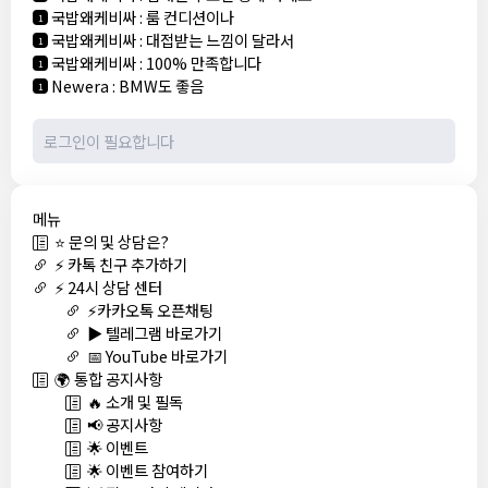
국밥왜케비싸
:
룸 컨디션이나
1
국밥왜케비싸
:
대접받는 느낌이 달라서
1
국밥왜케비싸
:
100% 만족합니다
1
Newera
:
BMW도 좋음
1
메뉴
⭐ 문의 및 상담은?
⚡ 카톡 친구 추가하기
⚡ 24시 상담 센터
⚡카카오톡 오픈채팅
▶️ 텔레그램 바로가기
📅 YouTube 바로가기
🌍 통합 공지사항
🔥 소개 및 필독
📢 공지사항
🌟 이벤트
🌟 이벤트 참여하기