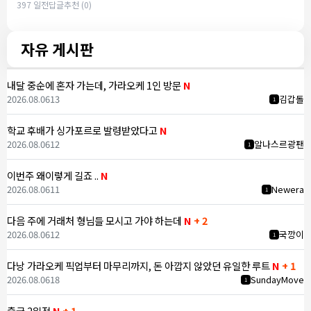
397 일전
답글
추천 (0)
자유 게시판
내달 중순에 혼자 가는데, 가라오케 1인 방문
N
2026.08.06
13
김갑돌
1
학교 후배가 싱가포르로 발령받았다고
N
2026.08.06
12
알나스르광팬
1
이번주 왜이렇게 길죠 ..
N
2026.08.06
11
Newera
1
다음 주에 거래처 형님들 모시고 가야 하는데
N
+ 2
2026.08.06
12
국깡이
1
다낭 가라오케 픽업부터 마무리까지, 돈 아깝지 않았던 유일한 루트
N
+ 1
2026.08.06
18
SundayMove
1
출국 2일전
N
+ 1