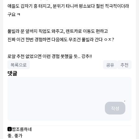
애들도 갑자기 흥 터지고, 분위기 타니까 평소보다 훨씬 적극적이더라
구요 ㅋ
풀빌라 문 앞까지 픽업도 와주고, 렌트카로 이동도 편하고
진짜 이건 한번 경험하면 다음에도 무조건 풀빌라 간다 ㅇㅈ?
로얄 추천 없었으면 이런 경험 못했을 듯... 강추!!
목록으로
공유
추천
댓글
작성
짭조름하네
1
좋.. 좋가