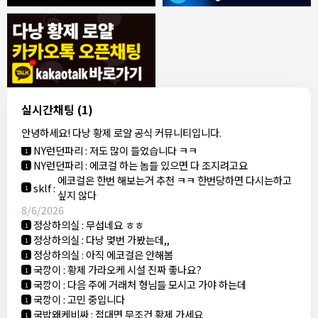
8/4/2026
모기한테물림
:
여기도 문의해보면 바로 알려줌
1
모기한테물림
:
정찰가보다 쌀수 없음
1
결혼안해
:
ㄹㅇ 팩트 ㅋㅋㅋㅋ
1
결혼안해
:
ㄹㅇ 팩트 ㅋㅋㅋㅋ
1
8/5/2026
실시간채팅
(1)
NY런던파리
:
다낭 에코걸 여기서 예약 가능한가요?
1
안녕하세요! 다낭 황제 로얄 공식 커뮤니티입니다.
3군
:
에코걸 좀 조심 하는게 좋음
1
NY런던파리
:
저도 많이 들었습니다 ㅋㅋ
1
NY런던파리
:
에코걸 하는 놈들 있으면 다 조지려고요
1
에코걸은 한번 해보는거 추천 ㅋㅋ 한번당하면 다시는하고
sklf
:
1
싶지 않다
8/6/2026
정상하의실
:
무섭네요 ㅎㅎ
1
정상하의실
:
다낭 몇번 가봤는데,,
1
정상하의실
:
아직 에코걸은 안해봄
1
국깡이
:
황제 가라오케 시설 진짜 좋나요?
1
국깡이
:
다음 주에 거래처 형님들 모시고 가야 하는데
1
국깡이
:
고민 중입니다
1
국밥왜케비싸
:
접대면 무조건 황제 가세요
1