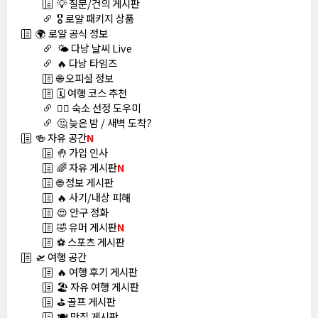
💡 질문/건의 게시판
🎖️ 로얄 패키지 상품
🌍 로얄 공식 정보
🌤️ 다낭 날씨 Live
🔥 다낭 타임즈
🌐 오피셜 정보
🗓️ 여행 코스 추천
🏊‍♀️ 숙소 선정 도우미
🤔 늦은 밤 / 새벽 도착?
🍻 자유 공간
N
🤚 가입 인사
🌈 자유 게시판
N
🌐 정보 게시판
🔥 사기/내상 피해
😍 안구 정화
🤣 유머 게시판
N
⚽ 스포츠 게시판
🛫 여행 공간
🔥 여행 후기 게시판
🏖️ 자유 여행 게시판
⛳ 골프 게시판
🍽️ 맛집 게시판