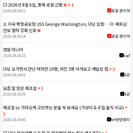
💥 2026년 8월 6일, 황제 로얄 근황
N
+ 1
2026.08.06
22
로얄 관리자
M
⚓ 미국 핵항공모함 USS George Washington, 다낭 입항… 미·베트남
안보 협력 강화 신호
N
2026.08.06
14
로얄 관리자
M
껌땀 마니아
2026.08.06
23
kajf
1
다낭 오가면서 만난 여자만 10명, 여친 3명 사겨보고 깨달은 점
+ 2
2026.08.06
41
3군
1
요즘 말 많은 에코걸
+ 1
2026.08.05
39
3군
1
에코걸 vs 가라오케 고민하는 분들 꼭 보세요 (가성비 & 수질 솔직 비교)
+
3
2026.08.05
46
NY런던파리
1
💥 다낭 자유여행 오기 전 꼭 설치해야 하는 필수 앱 5가지!
+ 1