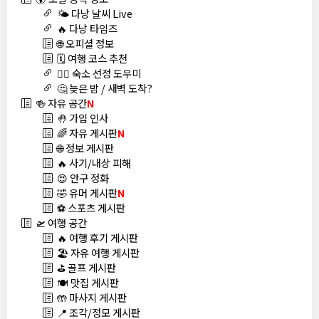
🌤️ 다낭 날씨 Live
🔥 다낭 타임즈
🌐 오피셜 정보
🗓️ 여행 코스 추천
🏊‍♀️ 숙소 선정 도우미
🤔 늦은 밤 / 새벽 도착?
🍻 자유 공간
N
🤚 가입 인사
🌈 자유 게시판
N
🌐 정보 게시판
🔥 사기/내상 피해
😍 안구 정화
🤣 유머 게시판
N
⚽ 스포츠 게시판
🛫 여행 공간
🔥 여행 후기 게시판
🏖️ 자유 여행 게시판
⛳ 골프 게시판
🍽️ 맛집 게시판
🤲 마사지 게시판
📍 조각/정모 게시판