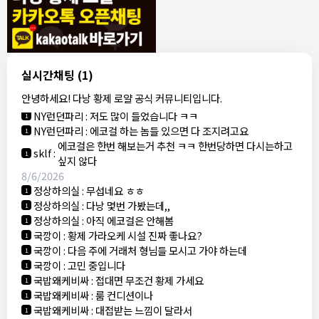
모기한테물림
:
여기도 문의해보면 바로 알려줌
1
모기한테물림
:
정찰가보다 쌀수 없음
1
결혼안해
:
ㄹㅇ 팩트 ㅋㅋㅋㅋ
1
결혼안해
:
ㄹㅇ 팩트 ㅋㅋㅋㅋ
1
8/5/2026
실시간채팅
(1)
NY런던파리
:
다낭 에코걸 여기서 예약 가능한가요?
1
안녕하세요! 다낭 황제 로얄 공식 커뮤니티입니다.
3군
:
에코걸 좀 조심 하는게 좋음
1
NY런던파리
:
저도 많이 들었습니다 ㅋㅋ
1
NY런던파리
:
에코걸 하는 놈들 있으면 다 조지려고요
1
에코걸은 한번 해보는거 추천 ㅋㅋ 한번당하면 다시는하고
sklf
:
1
싶지 않다
8/6/2026
정상하의실
:
무섭네요 ㅎㅎ
1
정상하의실
:
다낭 몇번 가봤는데,,
1
정상하의실
:
아직 에코걸은 안해봄
1
국깡이
:
황제 가라오케 시설 진짜 좋나요?
1
국깡이
:
다음 주에 거래처 형님들 모시고 가야 하는데
1
국깡이
:
고민 중입니다
1
국밥왜케비싸
:
접대면 무조건 황제 가세요
1
국밥왜케비싸
:
룸 컨디션이나
1
국밥왜케비싸
:
대접받는 느낌이 달라서
1