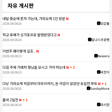
자유 게시판
내달 중순에 혼자 가는데, 가라오케 1인 방문
N
2026.08.06
16
김갑돌
1
학교 후배가 싱가포르로 발령받았다고
N
2026.08.06
14
알나스르광팬
1
이번주 왜이렇게 길죠 ..
N
2026.08.06
13
Newera
1
다음 주에 거래처 형님들 모시고 가야 하는데
N
+ 2
2026.08.06
15
국깡이
1
다낭 가라오케 픽업부터 마무리까지, 돈 아깝지 않았던 유일한 루트
N
+ 1
2026.08.06
20
SundayMove
1
출국 2일전
N
+ 1
2026.08.06
14
라시현
1