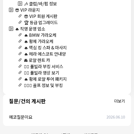
🎶 클럽/바/펍 정보
😎 VIP 라운지
😎 VIP 회원 게시판
🏆 등급 업그레이드
🔥 직영 운영 업소
🔥 BMW 가라오케
🔥 황제 가라오케
🔥 맥심 킹 스파 & 마사지
🔥 헤라 에스코트 안내양
🚘 로얄 렌트 카
🏊‍♀️ 풀빌라 부킹 서비스
🏊‍♀️ 풀빌라 영상 보기
🔥 황제 로얄 투어 패키지
🏌🏻‍♂️ 골프 정보 및 부킹
질문/건의 게시판
더보기
에코질문이요
2026.06.10