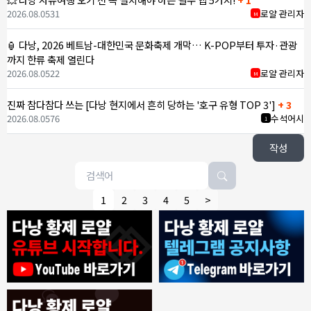
2026.08.05
31
로얄 관리자
M
🏮 다낭, 2026 베트남-대한민국 문화축제 개막… K-POP부터 투자·관광
까지 한류 축제 열린다
2026.08.05
22
로얄 관리자
M
진짜 참다참다 쓰는 [다낭 현지에서 흔히 당하는 '호구 유형 TOP 3']
+ 3
2026.08.05
76
수석어시
1
작성
1
2
3
4
5
>
8/4/2026