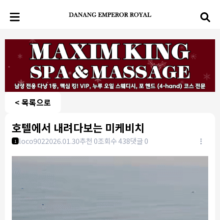
< 목록으로
호텔에서 내려다보는 미케비치
loco902
2026.01.30
추천 0
조회수 438
댓글 0
1