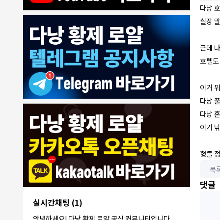
다낭 
실장 
근데 
호텔도
7/30/2026
ROY
:
에코걸은 파면 팔수록 괴담만..
1
ROY
:
제 지인이 예약 후
이거 
1
ROY
:
갑자기 연락이 끊겨 당황했다네요
1
다낭 
동동이
:
오늘 무슨 날인가요
1
다낭 
동동이
:
군인들이 뭐 하는데 다낭에서
1
이거 
1000억 대표
:
축제 하던디요
1
8/4/2026
빨갱이관타나모
:
ㅎㅇ
1
형들 정
빨갱
아까 오픈채팅에서 로컬 브로커라는 애가
이관
목
:
카톡 왔는데 가라오케 최저가로 맞춰준다
1
타나
댓글
는데 여기 가...
모
언성높
실시간채팅
(1)
안녕하세요! 다음 주에 친구들과 3명이
이지마
:
1
서 다낭 가는데 예약 문의드립니다.
안녕하세요! 다낭 황제 로얄 공식 커뮤니티입니다.