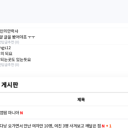
인의안락사
 로얄 글을 봤어야죠 ㅜㅜ
전
답글
추천 (0)
ngs12
거의 되요
안되는곳도 있는듯요
전
답글
추천 (0)
 게시판
제목
껌땀 마니아
N
다낭 오가면서 만난 여자만 10명, 여친 3명 사겨보고 깨달은 점
N
+ 1