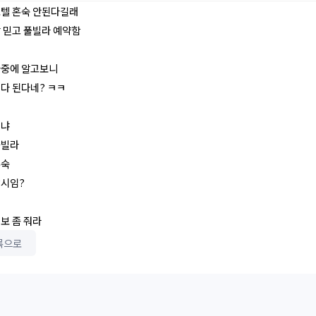
호텔 혼숙 안된다길래
말 믿고 풀빌라 예약함
나중에 알고보니
 다 된다네? ㅋㅋ
뭐냐
풀빌라
혼숙
낚시임?
보 좀 줘라
록으로