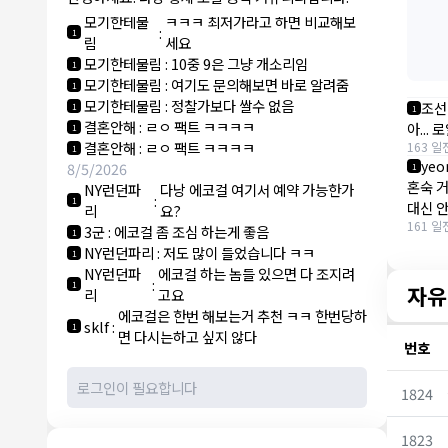
라
모기한테물
ㅋㅋㅋ 최저가라고 하면 비교해보
:
1
림
세요
모기한테물림
:
10중 9은 그냥 개소리임
1
모기한테물림
:
여기도 문의해보면 바로 알려줌
1
모기한테물림
:
정찰가보다 쌀수 없음
조선
1
1
결혼안해
:
ㄹㅇ 팩트 ㅋㅋㅋㅋ
아...
1
결혼안해
:
ㄹㅇ 팩트 ㅋㅋㅋㅋ
163 일
1
yeo
8/5/2026
1
혼숙 
NY런던파
다낭 에코걸 여기서 예약 가능한가
:
1
대신 
리
요?
161 일
3군
:
에코걸 좀 조심 하는게 좋음
1
NY런던파리
:
저도 많이 들었습니다 ㅋㅋ
1
NY런던파
에코걸 하는 놈들 있으면 다 조지려
:
1
자유
리
고요
에코걸은 한번 해보는거 추천 ㅋㅋ 한번당하
sklf
:
1
면 다시는하고 싶지 않다
번호
1824
1823