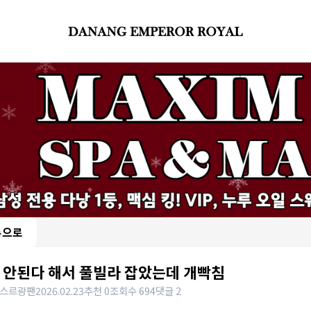
록으로
 안된다 해서 풀빌라 잡았는데 개빡침
스르광팬
2026.02.23
추천 0
조회수 694
댓글 2