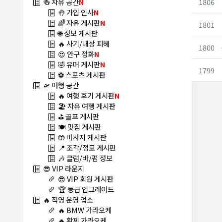
1806
🍻 자유 공간
N
🤚 가입 인사
N
🌈 자유 게시판
N
1801
🌐 정보 게시판
🔥 사기/내상 피해
1800
😍 안구 정화
N
🤣 유머 게시판
N
1799
⚽ 스포츠 게시판
🛫 여행 공간
🔥 여행 후기 게시판
N
🏖️ 자유 여행 게시판
⛳ 골프 게시판
🍽️ 맛집 게시판
🤲 마사지 게시판
📍 조각/정모 게시판
🎶 클럽/바/펍 정보
😎 VIP 라운지
😎 VIP 회원 게시판
🏆 등급 업그레이드
🔥 직영 운영 업소
🔥 BMW 가라오케
🔥 황제 가라오케