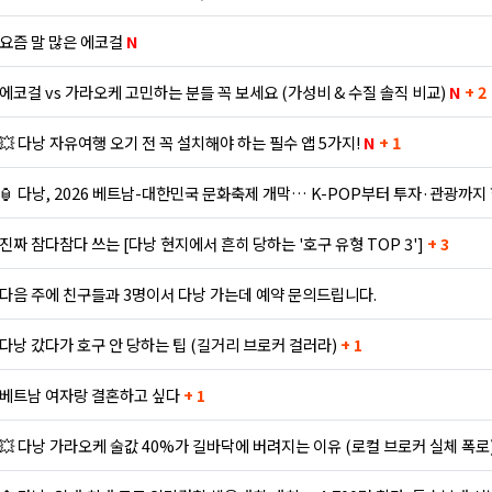
요즘 말 많은 에코걸
N
에코걸 vs 가라오케 고민하는 분들 꼭 보세요 (가성비 & 수질 솔직 비교)
N
+ 2
💥 다낭 자유여행 오기 전 꼭 설치해야 하는 필수 앱 5가지!
N
+ 1
🏮 다낭, 2026 베트남-대한민국 문화축제 개막… K-POP부터 투자·관광까지
진짜 참다참다 쓰는 [다낭 현지에서 흔히 당하는 '호구 유형 TOP 3']
+ 3
다음 주에 친구들과 3명이서 다낭 가는데 예약 문의드립니다.
다낭 갔다가 호구 안 당하는 팁 (길거리 브로커 걸러라)
+ 1
베트남 여자랑 결혼하고 싶다
+ 1
💥 다낭 가라오케 술값 40%가 길바닥에 버려지는 이유 (로컬 브로커 실체 폭로