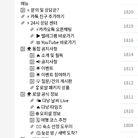
메뉴
⭐ 문의 및 상담은?
1820
⚡ 카톡 친구 추가하기
⚡ 24시 상담 센터
1819
⚡카카오톡 오픈채팅
▶️ 텔레그램 바로가기
1816
📅 YouTube 바로가기
🌍 통합 공지사항
1814
🔥 소개 및 필독
📢 공지사항
🌟 이벤트
1813
🌟 이벤트 참여하기
💡 질문/건의 게시판
1812
🎖️ 로얄 패키지 상품
🌍 로얄 공식 정보
1811
🌤️ 다낭 날씨 Live
🔥 다낭 타임즈
1810
🌐 오피셜 정보
🗓️ 여행 코스 추천
1808
🏊‍♀️ 숙소 선정 도우미
🤔 늦은 밤 / 새벽 도착?