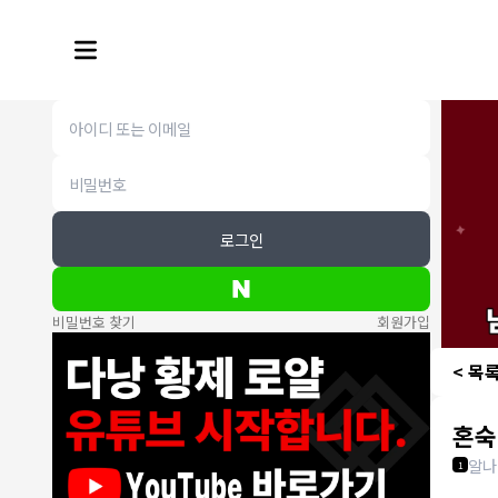
로그인
비밀번호 찾기
회원가입
< 목
혼숙
알나
1