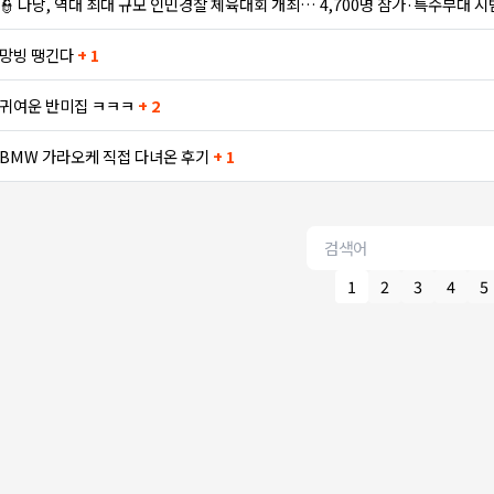
👮 다낭, 역대 최대 규모 인민경찰 체육대회 개최… 4,700명 참가·특수부대 
망빙 땡긴다
+ 1
귀여운 반미집 ㅋㅋㅋ
+ 2
BMW 가라오케 직접 다녀온 후기
+ 1
1
2
3
4
5