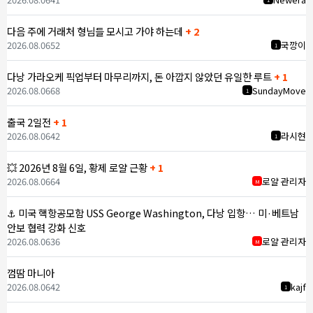
다음 주에 거래처 형님들 모시고 가야 하는데
+ 2
2026.08.06
52
국깡이
1
다낭 가라오케 픽업부터 마무리까지, 돈 아깝지 않았던 유일한 루트
+ 1
2026.08.06
68
SundayMove
1
출국 2일전
+ 1
2026.08.06
42
라시현
1
💥 2026년 8월 6일, 황제 로얄 근황
+ 1
2026.08.06
64
로얄 관리자
M
⚓ 미국 핵항공모함 USS George Washington, 다낭 입항… 미·베트남
안보 협력 강화 신호
2026.08.06
36
로얄 관리자
M
껌땀 마니아
2026.08.06
42
kajf
1