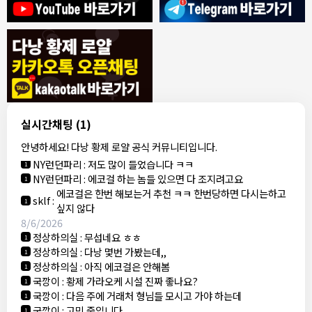
8/4/2026
모기한테물림
:
여기도 문의해보면 바로 알려줌
1
모기한테물림
:
정찰가보다 쌀수 없음
1
결혼안해
:
ㄹㅇ 팩트 ㅋㅋㅋㅋ
1
결혼안해
:
ㄹㅇ 팩트 ㅋㅋㅋㅋ
1
8/5/2026
실시간채팅
(1)
NY런던파리
:
다낭 에코걸 여기서 예약 가능한가요?
1
안녕하세요! 다낭 황제 로얄 공식 커뮤니티입니다.
3군
:
에코걸 좀 조심 하는게 좋음
1
NY런던파리
:
저도 많이 들었습니다 ㅋㅋ
1
NY런던파리
:
에코걸 하는 놈들 있으면 다 조지려고요
1
에코걸은 한번 해보는거 추천 ㅋㅋ 한번당하면 다시는하고
sklf
:
1
싶지 않다
8/6/2026
정상하의실
:
무섭네요 ㅎㅎ
1
정상하의실
:
다낭 몇번 가봤는데,,
1
정상하의실
:
아직 에코걸은 안해봄
1
국깡이
:
황제 가라오케 시설 진짜 좋나요?
1
국깡이
:
다음 주에 거래처 형님들 모시고 가야 하는데
1
국깡이
:
고민 중입니다
1