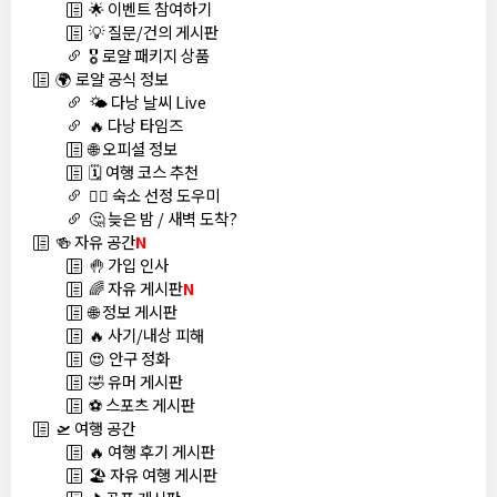
🌟 이벤트 참여하기
💡 질문/건의 게시판
🎖️ 로얄 패키지 상품
🌍 로얄 공식 정보
🌤️ 다낭 날씨 Live
🔥 다낭 타임즈
🌐 오피셜 정보
🗓️ 여행 코스 추천
🏊‍♀️ 숙소 선정 도우미
🤔 늦은 밤 / 새벽 도착?
🍻 자유 공간
N
🤚 가입 인사
🌈 자유 게시판
N
🌐 정보 게시판
🔥 사기/내상 피해
😍 안구 정화
🤣 유머 게시판
⚽ 스포츠 게시판
🛫 여행 공간
🔥 여행 후기 게시판
🏖️ 자유 여행 게시판