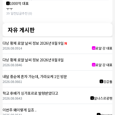
1000억 대표
1
ㅜㅜ
39 일전
답글
추천 (0)
자유 게시판
다낭 황제 로얄 날씨 정보 2026년 8월 9일
N
2026.08.09
14
로얄 강 대표
m
다낭 황제 로얄 날씨 정보 2026년 8월 8일
2026.08.08
46
로얄 강 대표
m
내달 중순에 혼자 가는데, 가라오케 1인 방문
2026.08.06
61
김갑돌
1
학교 후배가 싱가포르로 발령받았다고
2026.08.06
43
알나스르광팬
1
이번주 왜이렇게 길죠 ..
2026.08.06
41
Newera
1