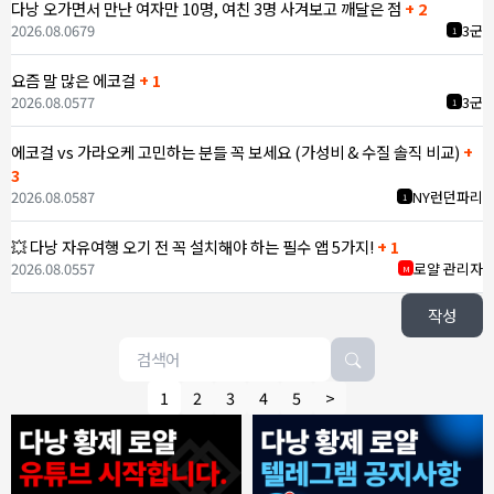
다낭 오가면서 만난 여자만 10명, 여친 3명 사겨보고 깨달은 점
+ 2
2026.08.06
79
3군
1
요즘 말 많은 에코걸
+ 1
2026.08.05
77
3군
1
에코걸 vs 가라오케 고민하는 분들 꼭 보세요 (가성비 & 수질 솔직 비교)
+
3
2026.08.05
87
NY런던파리
1
💥 다낭 자유여행 오기 전 꼭 설치해야 하는 필수 앱 5가지!
+ 1
2026.08.05
57
로얄 관리자
M
작성
1
2
3
4
5
>