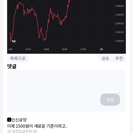
목록으로
공유
추천
댓글
작성
인신공양
1
이제 1500원이 새로운 기준이라고..
39 일전
답글
추천 (0)