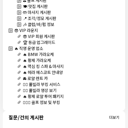
⛳ 골프 게시판
🍽️ 맛집 게시판
🤲 마사지 게시판
📍 조각/정모 게시판
🎶 클럽/바/펍 정보
😎 VIP 라운지
😎 VIP 회원 게시판
🏆 등급 업그레이드
🔥 직영 운영 업소
🔥 BMW 가라오케
🔥 황제 가라오케
🔥 맥심 킹 스파 & 마사지
🔥 헤라 에스코트 안내양
🚘 로얄 렌트 카
🏊‍♀️ 풀빌라 부킹 서비스
🏊‍♀️ 풀빌라 영상 보기
🔥 황제 로얄 투어 패키지
🏌🏻‍♂️ 골프 정보 및 부킹
질문/건의 게시판
더보기