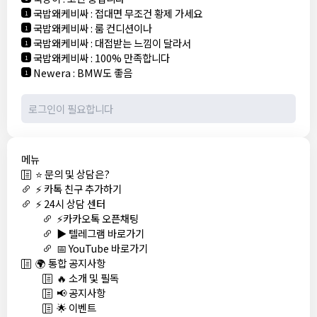
국밥왜케비싸
:
접대면 무조건 황제 가세요
1
국밥왜케비싸
:
룸 컨디션이나
1
국밥왜케비싸
:
대접받는 느낌이 달라서
1
국밥왜케비싸
:
100% 만족합니다
1
Newera
:
BMW도 좋음
1
메뉴
⭐ 문의 및 상담은?
⚡ 카톡 친구 추가하기
⚡ 24시 상담 센터
⚡카카오톡 오픈채팅
▶️ 텔레그램 바로가기
📅 YouTube 바로가기
🌍 통합 공지사항
🔥 소개 및 필독
📢 공지사항
🌟 이벤트