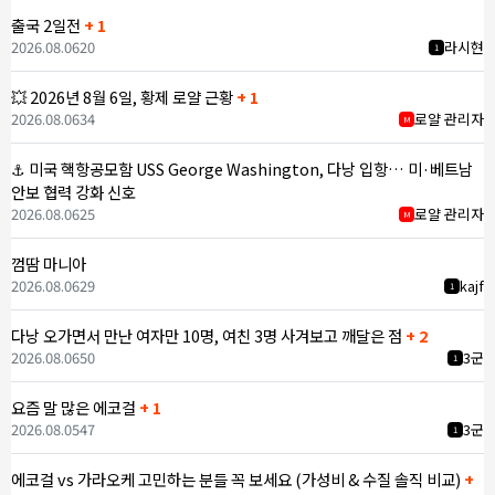
출국 2일전
+ 1
2026.08.06
20
라시현
1
💥 2026년 8월 6일, 황제 로얄 근황
+ 1
2026.08.06
34
로얄 관리자
M
⚓ 미국 핵항공모함 USS George Washington, 다낭 입항… 미·베트남
안보 협력 강화 신호
2026.08.06
25
로얄 관리자
M
껌땀 마니아
2026.08.06
29
kajf
1
다낭 오가면서 만난 여자만 10명, 여친 3명 사겨보고 깨달은 점
+ 2
2026.08.06
50
3군
1
요즘 말 많은 에코걸
+ 1
2026.08.05
47
3군
1
에코걸 vs 가라오케 고민하는 분들 꼭 보세요 (가성비 & 수질 솔직 비교)
+