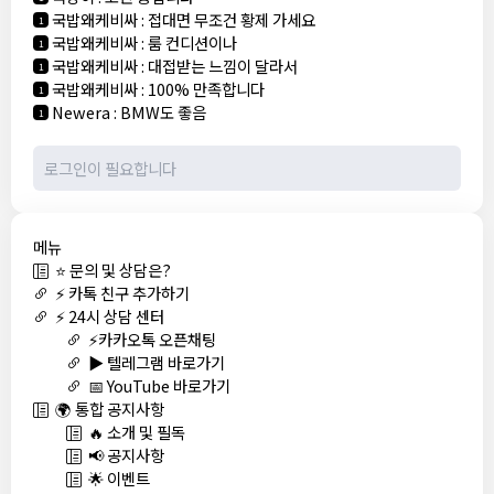
국밥왜케비싸
:
접대면 무조건 황제 가세요
1
국밥왜케비싸
:
룸 컨디션이나
1
국밥왜케비싸
:
대접받는 느낌이 달라서
1
국밥왜케비싸
:
100% 만족합니다
1
Newera
:
BMW도 좋음
1
메뉴
⭐ 문의 및 상담은?
⚡ 카톡 친구 추가하기
⚡ 24시 상담 센터
⚡카카오톡 오픈채팅
▶️ 텔레그램 바로가기
📅 YouTube 바로가기
🌍 통합 공지사항
🔥 소개 및 필독
📢 공지사항
🌟 이벤트