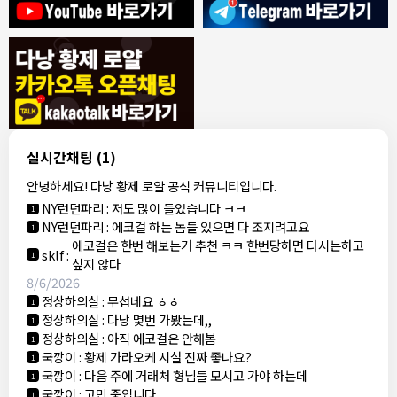
8/4/2026
모기한테물림
:
여기도 문의해보면 바로 알려줌
1
모기한테물림
:
정찰가보다 쌀수 없음
1
결혼안해
:
ㄹㅇ 팩트 ㅋㅋㅋㅋ
1
결혼안해
:
ㄹㅇ 팩트 ㅋㅋㅋㅋ
1
8/5/2026
실시간채팅
(1)
NY런던파리
:
다낭 에코걸 여기서 예약 가능한가요?
1
안녕하세요! 다낭 황제 로얄 공식 커뮤니티입니다.
3군
:
에코걸 좀 조심 하는게 좋음
1
NY런던파리
:
저도 많이 들었습니다 ㅋㅋ
1
NY런던파리
:
에코걸 하는 놈들 있으면 다 조지려고요
1
에코걸은 한번 해보는거 추천 ㅋㅋ 한번당하면 다시는하고
sklf
:
1
싶지 않다
8/6/2026
정상하의실
:
무섭네요 ㅎㅎ
1
정상하의실
:
다낭 몇번 가봤는데,,
1
정상하의실
:
아직 에코걸은 안해봄
1
국깡이
:
황제 가라오케 시설 진짜 좋나요?
1
국깡이
:
다음 주에 거래처 형님들 모시고 가야 하는데
1
국깡이
:
고민 중입니다
1