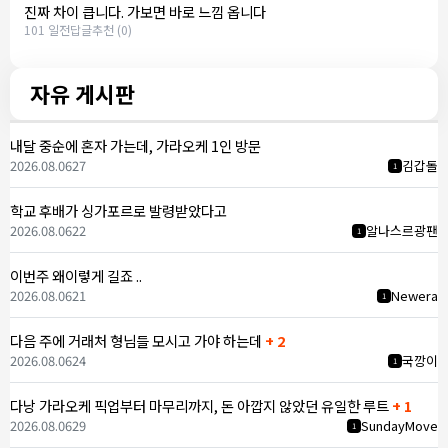
진짜 차이 큽니다. 가보면 바로 느낌 옵니다
101 일전
답글
추천 (0)
자유 게시판
내달 중순에 혼자 가는데, 가라오케 1인 방문
2026.08.06
27
김갑돌
1
학교 후배가 싱가포르로 발령받았다고
2026.08.06
22
알나스르광팬
1
이번주 왜이렇게 길죠 ..
2026.08.06
21
Newera
1
다음 주에 거래처 형님들 모시고 가야 하는데
+ 2
2026.08.06
24
국깡이
1
다낭 가라오케 픽업부터 마무리까지, 돈 아깝지 않았던 유일한 루트
+ 1
2026.08.06
29
SundayMove
1