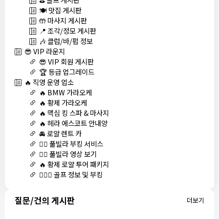
🍽️ 맛집 게시판
🤲 마사지 게시판
📍 조각/정모 게시판
🎶 클럽/바/펍 정보
😎 VIP 라운지
😎 VIP 회원 게시판
🏆 등급 업그레이드
🔥 직영 운영 업소
🔥 BMW 가라오케
🔥 황제 가라오케
🔥 맥심 킹 스파 & 마사지
🔥 헤라 에스코트 안내양
🚘 로얄 렌트 카
🏊‍♀️ 풀빌라 부킹 서비스
🏊‍♀️ 풀빌라 영상 보기
🔥 황제 로얄 투어 패키지
🏌🏻‍♂️ 골프 정보 및 부킹
질문/건의 게시판
더보기