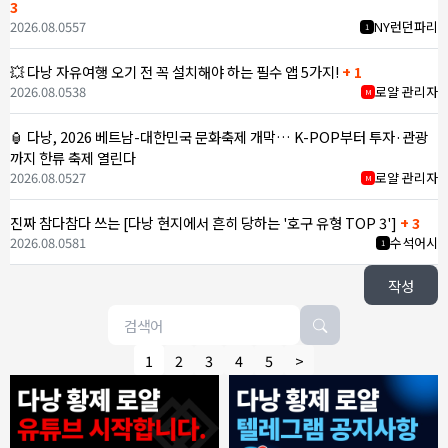
3
2026.08.05
57
NY런던파리
1
💥 다낭 자유여행 오기 전 꼭 설치해야 하는 필수 앱 5가지!
+ 1
2026.08.05
38
로얄 관리자
M
🏮 다낭, 2026 베트남-대한민국 문화축제 개막… K-POP부터 투자·관광
까지 한류 축제 열린다
2026.08.05
27
로얄 관리자
M
진짜 참다참다 쓰는 [다낭 현지에서 흔히 당하는 '호구 유형 TOP 3']
+ 3
2026.08.05
81
수석어시
1
작성
1
2
3
4
5
>