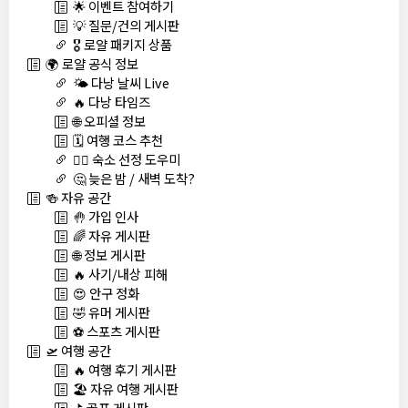
🌟 이벤트 참여하기
💡 질문/건의 게시판
🎖️ 로얄 패키지 상품
🌍 로얄 공식 정보
🌤️ 다낭 날씨 Live
🔥 다낭 타임즈
🌐 오피셜 정보
🗓️ 여행 코스 추천
🏊‍♀️ 숙소 선정 도우미
🤔 늦은 밤 / 새벽 도착?
🍻 자유 공간
🤚 가입 인사
🌈 자유 게시판
🌐 정보 게시판
🔥 사기/내상 피해
😍 안구 정화
🤣 유머 게시판
⚽ 스포츠 게시판
🛫 여행 공간
🔥 여행 후기 게시판
🏖️ 자유 여행 게시판
⛳ 골프 게시판