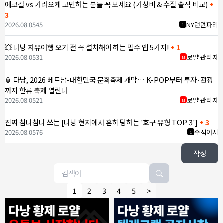
에코걸 vs 가라오케 고민하는 분들 꼭 보세요 (가성비 & 수질 솔직 비교)
+
3
2026.08.05
45
NY런던파리
1
💥 다낭 자유여행 오기 전 꼭 설치해야 하는 필수 앱 5가지!
+ 1
2026.08.05
31
로얄 관리자
M
🏮 다낭, 2026 베트남-대한민국 문화축제 개막… K-POP부터 투자·관광
까지 한류 축제 열린다
2026.08.05
21
로얄 관리자
M
진짜 참다참다 쓰는 [다낭 현지에서 흔히 당하는 '호구 유형 TOP 3']
+ 3
2026.08.05
76
수석어시
1
작성
1
2
3
4
5
>