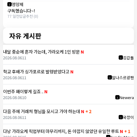
영양제
1
구독했습니다~!
77 일전
답글
추천 (0)
자유 게시판
내달 중순에 혼자 가는데, 가라오케 1인 방문
N
2026.08.06
11
김갑돌
1
학교 후배가 싱가포르로 발령받았다고
N
2026.08.06
11
알나스르광팬
1
이번주 왜이렇게 길죠 ..
N
2026.08.06
10
Newera
1
다음 주에 거래처 형님들 모시고 가야 하는데
N
+ 2
2026.08.06
11
국깡이
1
다낭 가라오케 픽업부터 마무리까지, 돈 아깝지 않았던 유일한 루트
N
+ 1