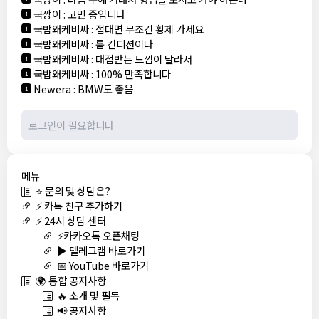
국깡이
:
고민 중입니다
1
국밥왜케비싸
:
접대면 무조건 황제 가세요
1
국밥왜케비싸
:
룸 컨디션이나
1
국밥왜케비싸
:
대접받는 느낌이 달라서
1
국밥왜케비싸
:
100% 만족합니다
1
Newera
:
BMW도 좋음
1
메뉴
⭐ 문의 및 상담은?
⚡ 카톡 친구 추가하기
⚡ 24시 상담 센터
⚡카카오톡 오픈채팅
▶️ 텔레그램 바로가기
📅 YouTube 바로가기
🌍 통합 공지사항
🔥 소개 및 필독
📢 공지사항