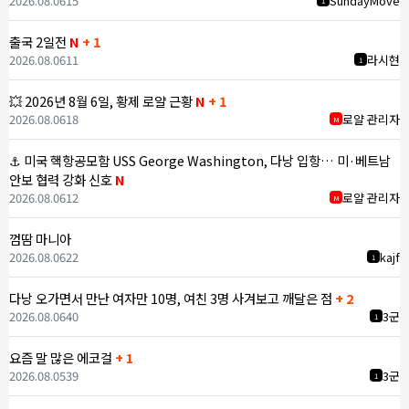
2026.08.06
15
SundayMove
1
출국 2일전
N
+ 1
2026.08.06
11
라시현
1
💥 2026년 8월 6일, 황제 로얄 근황
N
+ 1
2026.08.06
18
로얄 관리자
M
⚓ 미국 핵항공모함 USS George Washington, 다낭 입항… 미·베트남
안보 협력 강화 신호
N
2026.08.06
12
로얄 관리자
M
껌땀 마니아
2026.08.06
22
kajf
1
다낭 오가면서 만난 여자만 10명, 여친 3명 사겨보고 깨달은 점
+ 2
2026.08.06
40
3군
1
요즘 말 많은 에코걸
+ 1
2026.08.05
39
3군
1