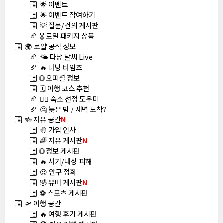
🌟 이벤트
🌟 이벤트 참여하기
💡 질문/건의 게시판
🎖️ 로얄 패키지 상품
🌍 로얄 공식 정보
🌤️ 다낭 날씨 Live
🔥 다낭 타임즈
🌐 오피셜 정보
🗓️ 여행 코스 추천
🏊‍♀️ 숙소 선정 도우미
🤔 늦은 밤 / 새벽 도착?
🍻 자유 공간
N
🤚 가입 인사
🌈 자유 게시판
N
🌐 정보 게시판
🔥 사기/내상 피해
😍 안구 정화
🤣 유머 게시판
N
⚽ 스포츠 게시판
🛫 여행 공간
🔥 여행 후기 게시판