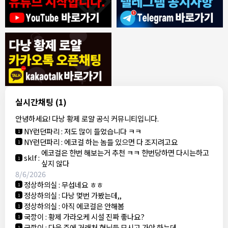
8/4/2026
모기한테물림
:
여기도 문의해보면 바로 알려줌
1
모기한테물림
:
정찰가보다 쌀수 없음
1
결혼안해
:
ㄹㅇ 팩트 ㅋㅋㅋㅋ
1
결혼안해
:
ㄹㅇ 팩트 ㅋㅋㅋㅋ
1
8/5/2026
실시간채팅
(1)
NY런던파리
:
다낭 에코걸 여기서 예약 가능한가요?
1
안녕하세요! 다낭 황제 로얄 공식 커뮤니티입니다.
3군
:
에코걸 좀 조심 하는게 좋음
1
NY런던파리
:
저도 많이 들었습니다 ㅋㅋ
1
NY런던파리
:
에코걸 하는 놈들 있으면 다 조지려고요
1
에코걸은 한번 해보는거 추천 ㅋㅋ 한번당하면 다시는하고
sklf
:
1
싶지 않다
8/6/2026
정상하의실
:
무섭네요 ㅎㅎ
1
정상하의실
:
다낭 몇번 가봤는데,,
1
정상하의실
:
아직 에코걸은 안해봄
1
국깡이
:
황제 가라오케 시설 진짜 좋나요?
1
국깡이
:
다음 주에 거래처 형님들 모시고 가야 하는데
1