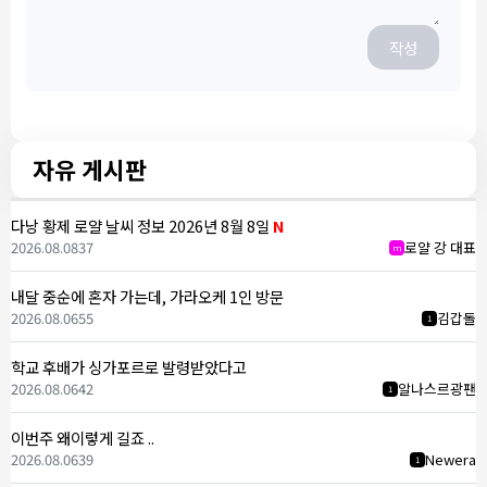
작성
자유 게시판
다낭 황제 로얄 날씨 정보 2026년 8월 8일
N
2026.08.08
37
로얄 강 대표
m
내달 중순에 혼자 가는데, 가라오케 1인 방문
2026.08.06
55
김갑돌
1
학교 후배가 싱가포르로 발령받았다고
2026.08.06
42
알나스르광팬
1
이번주 왜이렇게 길죠 ..
2026.08.06
39
Newera
1