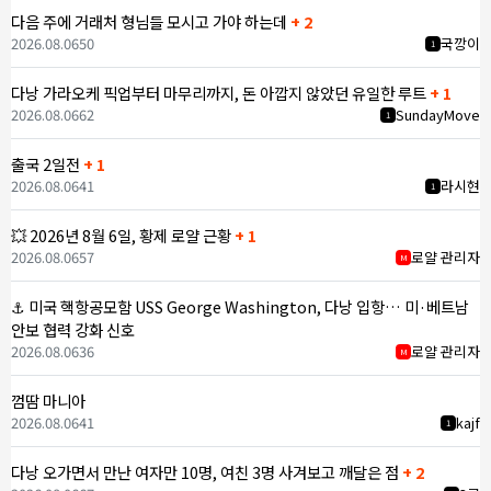
다음 주에 거래처 형님들 모시고 가야 하는데
+ 2
2026.08.06
50
국깡이
1
다낭 가라오케 픽업부터 마무리까지, 돈 아깝지 않았던 유일한 루트
+ 1
2026.08.06
62
SundayMove
1
출국 2일전
+ 1
2026.08.06
41
라시현
1
💥 2026년 8월 6일, 황제 로얄 근황
+ 1
2026.08.06
57
로얄 관리자
M
⚓ 미국 핵항공모함 USS George Washington, 다낭 입항… 미·베트남
안보 협력 강화 신호
2026.08.06
36
로얄 관리자
M
껌땀 마니아
2026.08.06
41
kajf
1
다낭 오가면서 만난 여자만 10명, 여친 3명 사겨보고 깨달은 점
+ 2