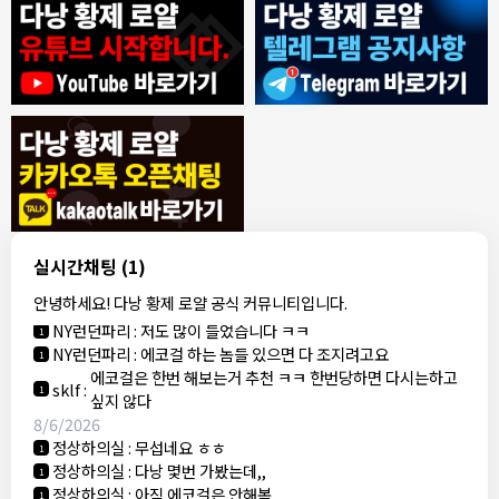
8/4/2026
모기한테물림
:
여기도 문의해보면 바로 알려줌
1
모기한테물림
:
정찰가보다 쌀수 없음
1
결혼안해
:
ㄹㅇ 팩트 ㅋㅋㅋㅋ
1
결혼안해
:
ㄹㅇ 팩트 ㅋㅋㅋㅋ
1
8/5/2026
실시간채팅
(1)
NY런던파리
:
다낭 에코걸 여기서 예약 가능한가요?
1
안녕하세요! 다낭 황제 로얄 공식 커뮤니티입니다.
3군
:
에코걸 좀 조심 하는게 좋음
1
NY런던파리
:
저도 많이 들었습니다 ㅋㅋ
1
NY런던파리
:
에코걸 하는 놈들 있으면 다 조지려고요
1
에코걸은 한번 해보는거 추천 ㅋㅋ 한번당하면 다시는하고
sklf
:
1
싶지 않다
8/6/2026
정상하의실
:
무섭네요 ㅎㅎ
1
정상하의실
:
다낭 몇번 가봤는데,,
1
정상하의실
:
아직 에코걸은 안해봄
1