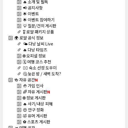
🔥 소개 및 필독
📢 공지사항
🌟 이벤트
🌟 이벤트 참여하기
💡 질문/건의 게시판
🎖️ 로얄 패키지 상품
🌍 로얄 공식 정보
🌤️ 다낭 날씨 Live
🔥 다낭 타임즈
🌐 오피셜 정보
🗓️ 여행 코스 추천
🏊‍♀️ 숙소 선정 도우미
🤔 늦은 밤 / 새벽 도착?
🍻 자유 공간
N
🤚 가입 인사
🌈 자유 게시판
N
🌐 정보 게시판
🔥 사기/내상 피해
😍 안구 정화
🤣 유머 게시판
⚽ 스포츠 게시판
🛫 여행 공간