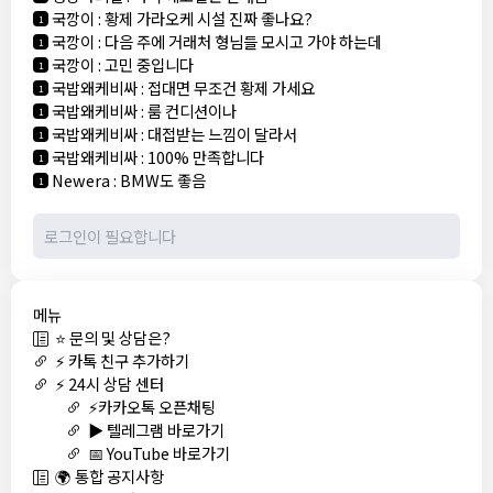
국깡이
:
황제 가라오케 시설 진짜 좋나요?
1
국깡이
:
다음 주에 거래처 형님들 모시고 가야 하는데
1
국깡이
:
고민 중입니다
1
국밥왜케비싸
:
접대면 무조건 황제 가세요
1
국밥왜케비싸
:
룸 컨디션이나
1
국밥왜케비싸
:
대접받는 느낌이 달라서
1
국밥왜케비싸
:
100% 만족합니다
1
Newera
:
BMW도 좋음
1
메뉴
⭐ 문의 및 상담은?
⚡ 카톡 친구 추가하기
⚡ 24시 상담 센터
⚡카카오톡 오픈채팅
▶️ 텔레그램 바로가기
📅 YouTube 바로가기
🌍 통합 공지사항