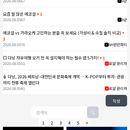
2026.08.06
67
3군
1
요즘 말 많은 에코걸
+ 1
2026.08.05
67
3군
1
에코걸 vs 가라오케 고민하는 분들 꼭 보세요 (가성비 & 수질 솔직 비교)
+
3
2026.08.05
76
NY런던파리
1
💥 다낭 자유여행 오기 전 꼭 설치해야 하는 필수 앱 5가지!
+ 1
2026.08.05
51
로얄 관리자
M
🏮 다낭, 2026 베트남-대한민국 문화축제 개막… K-POP부터 투자·관광
까지 한류 축제 열린다
2026.08.05
41
로얄 관리자
M
작성
1
2
3
4
5
>