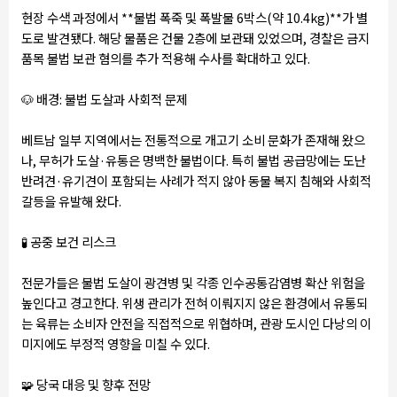
현장 수색 과정에서 **불법 폭죽 및 폭발물 6박스(약 10.4kg)**가 별
도로 발견됐다. 해당 물품은 건물 2층에 보관돼 있었으며, 경찰은 금지
품목 불법 보관 혐의를 추가 적용해 수사를 확대하고 있다.
🐶
배경: 불법 도살과 사회적 문제
베트남 일부 지역에서는 전통적으로 개고기 소비 문화가 존재해 왔으
나, 무허가 도살·유통은 명백한 불법이다. 특히 불법 공급망에는 도난
반려견·유기견이 포함되는 사례가 적지 않아 동물 복지 침해와 사회적
갈등을 유발해 왔다.
🧪
공중 보건 리스크
전문가들은 불법 도살이 광견병 및 각종 인수공통감염병 확산 위험을
높인다고 경고한다. 위생 관리가 전혀 이뤄지지 않은 환경에서 유통되
는 육류는 소비자 안전을 직접적으로 위협하며, 관광 도시인 다낭의 이
미지에도 부정적 영향을 미칠 수 있다.
🧩
당국 대응 및 향후 전망