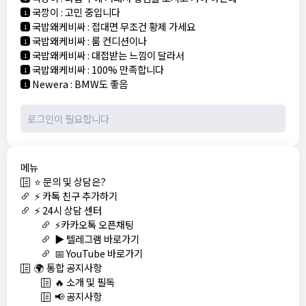
국깡이
:
고민 중입니다
1
국밥왜케비싸
:
접대면 무조건 황제 가세요
1
국밥왜케비싸
:
룸 컨디션이나
1
국밥왜케비싸
:
대접받는 느낌이 달라서
1
국밥왜케비싸
:
100% 만족합니다
1
Newera
:
BMW도 좋음
1
메뉴
⭐ 문의 및 상담은?
⚡ 카톡 친구 추가하기
⚡ 24시 상담 센터
⚡카카오톡 오픈채팅
▶️ 텔레그램 바로가기
📅 YouTube 바로가기
🌍 통합 공지사항
🔥 소개 및 필독
📢 공지사항