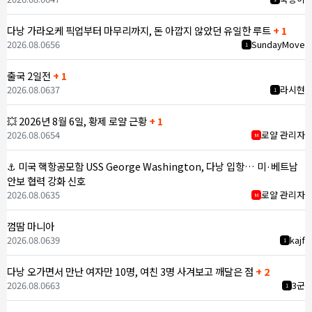
다낭 가라오케 픽업부터 마무리까지, 돈 아깝지 않았던 유일한 루트
+ 1
2026.08.06
56
SundayMove
1
출국 2일전
+ 1
2026.08.06
37
라시현
1
💥 2026년 8월 6일, 황제 로얄 근황
+ 1
2026.08.06
54
로얄 관리자
M
⚓ 미국 핵항공모함 USS George Washington, 다낭 입항… 미·베트남
안보 협력 강화 신호
2026.08.06
35
로얄 관리자
M
껌땀 마니아
2026.08.06
39
kajf
1
다낭 오가면서 만난 여자만 10명, 여친 3명 사겨보고 깨달은 점
+ 2
2026.08.06
63
3군
1