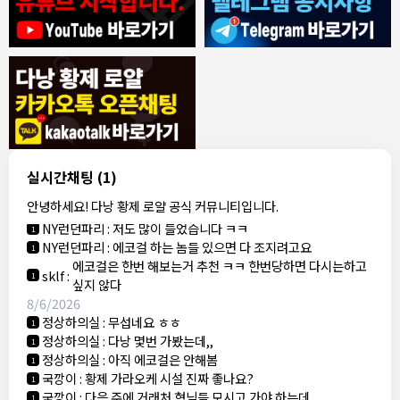
8/4/2026
모기한테물림
:
여기도 문의해보면 바로 알려줌
1
모기한테물림
:
정찰가보다 쌀수 없음
1
결혼안해
:
ㄹㅇ 팩트 ㅋㅋㅋㅋ
1
결혼안해
:
ㄹㅇ 팩트 ㅋㅋㅋㅋ
1
8/5/2026
실시간채팅
(1)
NY런던파리
:
다낭 에코걸 여기서 예약 가능한가요?
1
안녕하세요! 다낭 황제 로얄 공식 커뮤니티입니다.
3군
:
에코걸 좀 조심 하는게 좋음
1
NY런던파리
:
저도 많이 들었습니다 ㅋㅋ
1
NY런던파리
:
에코걸 하는 놈들 있으면 다 조지려고요
1
에코걸은 한번 해보는거 추천 ㅋㅋ 한번당하면 다시는하고
sklf
:
1
싶지 않다
8/6/2026
정상하의실
:
무섭네요 ㅎㅎ
1
정상하의실
:
다낭 몇번 가봤는데,,
1
정상하의실
:
아직 에코걸은 안해봄
1
국깡이
:
황제 가라오케 시설 진짜 좋나요?
1
국깡이
:
다음 주에 거래처 형님들 모시고 가야 하는데
1