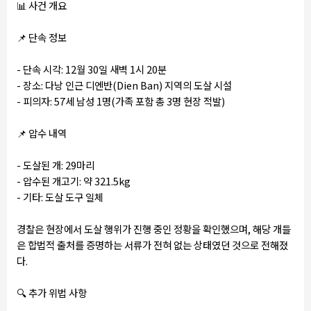
📊
사건 개요
📌
단속 정보
- 단속 시각: 12월 30일 새벽 1시 20분
- 장소: 다낭 인근 디엔반(Dien Ban) 지역의 도살 시설
- 피의자: 57세 남성 1명(가족 포함 총 3명 현장 적발)
📌
압수 내역
- 도살된 개: 29마리
- 압수된 개고기: 약 321.5kg
- 기타: 도살 도구 일체
경찰은 현장에서 도살 행위가 진행 중인 정황을 확인했으며, 해당 개들
은 합법적 출처를 증명하는 서류가 전혀 없는 상태였던 것으로 전해졌
다.
🔍
추가 위법 사항