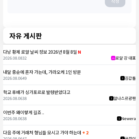
작성
자유 게시판
다낭 황제 로얄 날씨 정보 2026년 8월 8일
N
2026.08.08
32
로얄 강 대표
m
내달 중순에 혼자 가는데, 가라오케 1인 방문
2026.08.06
49
김갑돌
1
학교 후배가 싱가포르로 발령받았다고
2026.08.06
38
알나스르광팬
1
이번주 왜이렇게 길죠 ..
2026.08.06
38
Newera
1
다음 주에 거래처 형님들 모시고 가야 하는데
+ 2
2026.08.06
47
국깡이
1