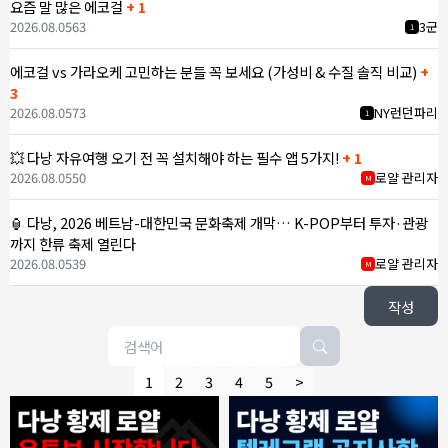
요즘 말 많은 에코걸
+ 1
2026.08.05
63
3군
1
에코걸 vs 가라오케 고민하는 분들 꼭 보세요 (가성비 & 수질 솔직 비교)
+
3
2026.08.05
73
NY런던파리
1
💥 다낭 자유여행 오기 전 꼭 설치해야 하는 필수 앱 5가지!
+ 1
2026.08.05
50
로얄 관리자
M
🏮 다낭, 2026 베트남-대한민국 문화축제 개막… K-POP부터 투자·관광
까지 한류 축제 열린다
2026.08.05
39
로얄 관리자
M
작성
1
2
3
4
5
>