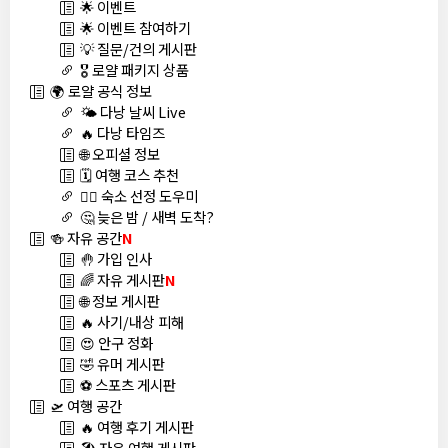
🌟 이벤트
🌟 이벤트 참여하기
💡 질문/건의 게시판
🎖️ 로얄 패키지 상품
🌍 로얄 공식 정보
🌤️ 다낭 날씨 Live
🔥 다낭 타임즈
🌐 오피셜 정보
🗓️ 여행 코스 추천
🏊‍♀️ 숙소 선정 도우미
🤔 늦은 밤 / 새벽 도착?
🍻 자유 공간
N
🤚 가입 인사
🌈 자유 게시판
N
🌐 정보 게시판
🔥 사기/내상 피해
😍 안구 정화
🤣 유머 게시판
⚽ 스포츠 게시판
🛫 여행 공간
🔥 여행 후기 게시판
🏖️ 자유 여행 게시판