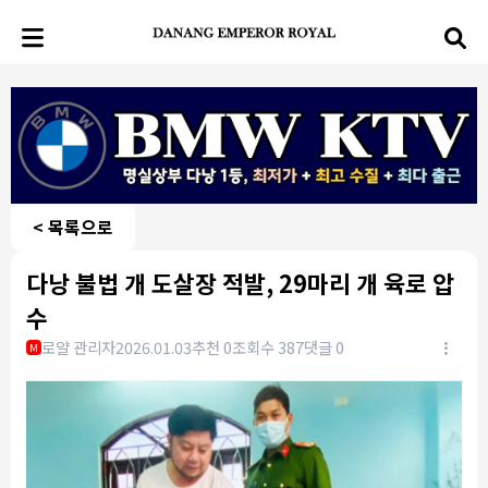
< 목록으로
다낭 불법 개 도살장 적발, 29마리 개 육로 압
수
로얄 관리자
2026.01.03
추천 0
조회수 387
댓글 0
M