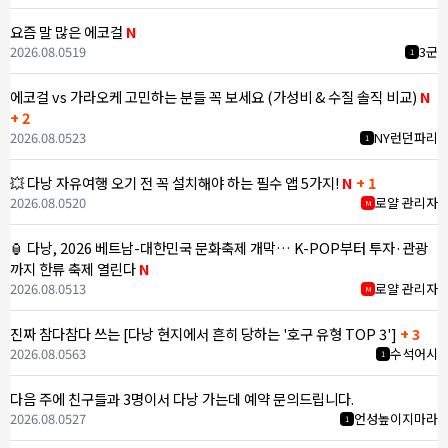
요즘 말 많은 에코걸
N
2026.08.05
19
3군
1
에코걸 vs 가라오케 고민하는 분들 꼭 보세요 (가성비 & 수질 솔직 비교)
N
+ 2
2026.08.05
23
NY런던파리
1
💥 다낭 자유여행 오기 전 꼭 설치해야 하는 필수 앱 5가지!
N
+ 1
2026.08.05
20
로얄 관리자
M
🏮 다낭, 2026 베트남-대한민국 문화축제 개막… K-POP부터 투자·관광
까지 한류 축제 열린다
N
2026.08.05
13
로얄 관리자
M
진짜 참다참다 쓰는 [다낭 현지에서 흔히 당하는 '호구 유형 TOP 3']
+ 3
2026.08.05
63
수석어시
1
다음 주에 친구들과 3명이서 다낭 가는데 예약 문의드립니다.
2026.08.05
27
언성높이지마라
1