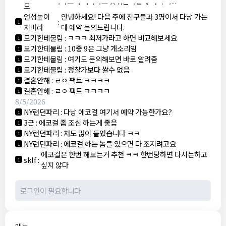
가라오케 최저가로 맞춰준다는데 여기 가...
모
언성높이
안녕하세요! 다음 주에 친구들과 3명이서 다낭 가는
:
1
지마라
데 예약 문의드립니다.
모기한테물림
:
ㅋㅋㅋ 최저가라고 하면 비교해보세요
1
모기한테물림
:
10중 9은 그냥 개소리임
1
모기한테물림
:
여기도 문의해보면 바로 알려줌
1
모기한테물림
:
정찰가보다 쌀수 없음
1
결혼안해
:
ㄹㅇ 팩트 ㅋㅋㅋㅋ
1
결혼안해
:
ㄹㅇ 팩트 ㅋㅋㅋㅋ
1
8/5/2026
NY런던파리
:
다낭 에코걸 여기서 예약 가능한가요?
1
3군
:
에코걸 좀 조심 하는게 좋음
1
NY런던파리
:
저도 많이 들었습니다 ㅋㅋ
1
NY런던파리
:
에코걸 하는 놈들 있으면 다 조지려고요
1
에코걸은 한번 해보는거 추천 ㅋㅋ 한번당하면 다시는하고
sklf
:
1
싶지 않다