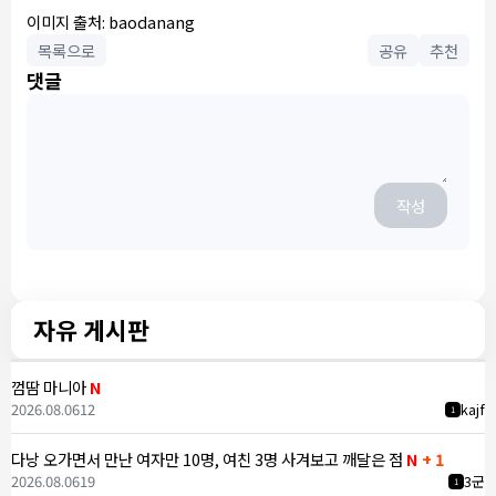
이미지 출처: baodanang
목록으로
공유
추천
댓글
작성
자유 게시판
껌땀 마니아
N
2026.08.06
12
kajf
1
다낭 오가면서 만난 여자만 10명, 여친 3명 사겨보고 깨달은 점
N
+ 1
2026.08.06
19
3군
1