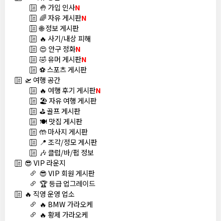
🤚 가입 인사
N
🌈 자유 게시판
N
🌐 정보 게시판
🔥 사기/내상 피해
😍 안구 정화
N
🤣 유머 게시판
N
⚽ 스포츠 게시판
🛫 여행 공간
🔥 여행 후기 게시판
N
🏖️ 자유 여행 게시판
⛳ 골프 게시판
🍽️ 맛집 게시판
🤲 마사지 게시판
📍 조각/정모 게시판
🎶 클럽/바/펍 정보
😎 VIP 라운지
😎 VIP 회원 게시판
🏆 등급 업그레이드
🔥 직영 운영 업소
🔥 BMW 가라오케
🔥 황제 가라오케