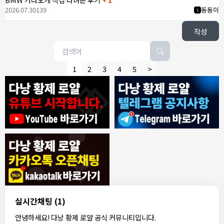
2026.07.30
139
동동이
1
작성
1
2
3
4
5
>
7/30/2026
ROY
:
에코걸은 파면 팔수록 괴담만..
1
ROY
:
제 지인이 예약 후
1
ROY
:
갑자기 연락이 끊겨 당황했다네요
1
동동이
:
오늘 무슨 날인가요
1
동동이
:
군인들이 뭐 하는데 다낭에서
1
1000억 대표
:
축제 하던디요
1
8/4/2026
빨갱이관타나모
:
ㅎㅇ
1
실시간채팅
(1)
빨갱이
아까 오픈채팅에서 로컬 브로커라는 애가 카톡 왔는데
안녕하세요! 다낭 황제 로얄 공식 커뮤니티입니다.
관타나
:
1