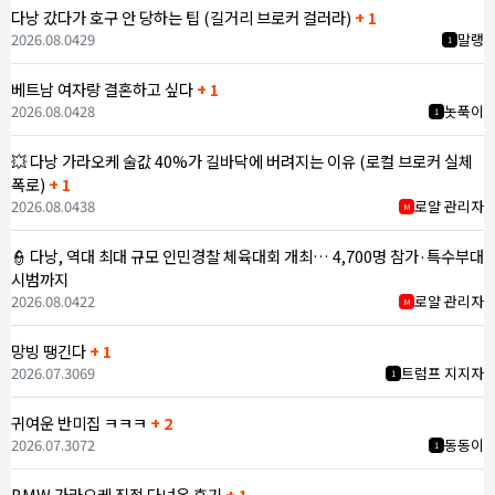
다낭 갔다가 호구 안 당하는 팁 (길거리 브로커 걸러라)
+ 1
2026.08.04
29
말랭
1
베트남 여자랑 결혼하고 싶다
+ 1
2026.08.04
28
놋푹이
1
💥 다낭 가라오케 술값 40%가 길바닥에 버려지는 이유 (로컬 브로커 실체
폭로)
+ 1
2026.08.04
38
로얄 관리자
M
👮 다낭, 역대 최대 규모 인민경찰 체육대회 개최… 4,700명 참가·특수부대
시범까지
2026.08.04
22
로얄 관리자
M
망빙 땡긴다
+ 1
2026.07.30
69
트럼프 지지자
1
귀여운 반미집 ㅋㅋㅋ
+ 2
2026.07.30
72
동동이
1
BMW 가라오케 직접 다녀온 후기
+ 1