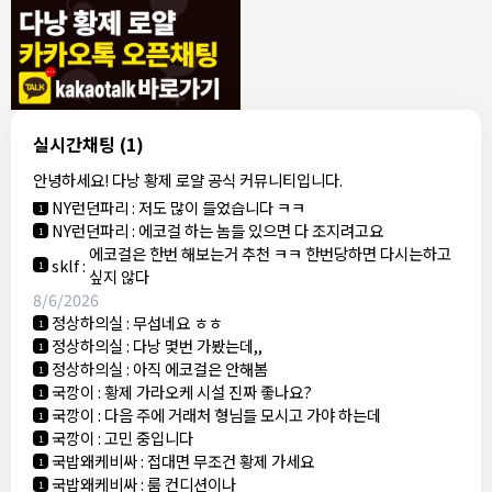
8/4/2026
모기한테물림
:
여기도 문의해보면 바로 알려줌
1
모기한테물림
:
정찰가보다 쌀수 없음
1
결혼안해
:
ㄹㅇ 팩트 ㅋㅋㅋㅋ
1
결혼안해
:
ㄹㅇ 팩트 ㅋㅋㅋㅋ
1
8/5/2026
실시간채팅
(1)
NY런던파리
:
다낭 에코걸 여기서 예약 가능한가요?
1
안녕하세요! 다낭 황제 로얄 공식 커뮤니티입니다.
3군
:
에코걸 좀 조심 하는게 좋음
1
NY런던파리
:
저도 많이 들었습니다 ㅋㅋ
1
NY런던파리
:
에코걸 하는 놈들 있으면 다 조지려고요
1
에코걸은 한번 해보는거 추천 ㅋㅋ 한번당하면 다시는하고
sklf
:
1
싶지 않다
8/6/2026
정상하의실
:
무섭네요 ㅎㅎ
1
정상하의실
:
다낭 몇번 가봤는데,,
1
정상하의실
:
아직 에코걸은 안해봄
1
국깡이
:
황제 가라오케 시설 진짜 좋나요?
1
국깡이
:
다음 주에 거래처 형님들 모시고 가야 하는데
1
국깡이
:
고민 중입니다
1
국밥왜케비싸
:
접대면 무조건 황제 가세요
1
국밥왜케비싸
:
룸 컨디션이나
1