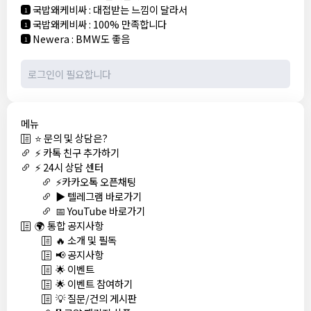
국밥왜케비싸
:
대접받는 느낌이 달라서
1
국밥왜케비싸
:
100% 만족합니다
1
Newera
:
BMW도 좋음
1
메뉴
⭐ 문의 및 상담은?
⚡ 카톡 친구 추가하기
⚡ 24시 상담 센터
⚡카카오톡 오픈채팅
▶️ 텔레그램 바로가기
📅 YouTube 바로가기
🌍 통합 공지사항
🔥 소개 및 필독
📢 공지사항
🌟 이벤트
🌟 이벤트 참여하기
💡 질문/건의 게시판