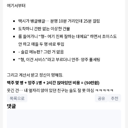
여기서부터
택시가 뱅글뱅글… 분명 10분 거리인데 25분 걸림
도착하니 간판 없는 이상한 건물
룸 들어가니 “형~ 여기 진짜 잘하는 데예요” 하면서 초이스도
안 하고 애들 두 명 바로 투입
- 술값 메뉴판? 그런 거 없음
“형, 이건 서비스”라고 부르더니 안주·양주 풀세팅
그리고 계산서 받고 정신이 멍해짐.
맥주 몇 병 + 양주 1병 + 2시간 앉아있던 비용 = (50만원)
웃긴 건… 내 옆자리 앉아 있던 친구는 술도 잘 못 마심 ㅋㅋㅋㅋㅋ
목록으로
공유
추천
댓글