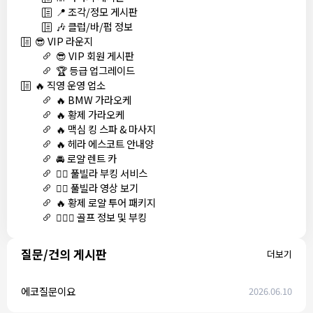
📍 조각/정모 게시판
🎶 클럽/바/펍 정보
😎 VIP 라운지
😎 VIP 회원 게시판
🏆 등급 업그레이드
🔥 직영 운영 업소
🔥 BMW 가라오케
🔥 황제 가라오케
🔥 맥심 킹 스파 & 마사지
🔥 헤라 에스코트 안내양
🚘 로얄 렌트 카
🏊‍♀️ 풀빌라 부킹 서비스
🏊‍♀️ 풀빌라 영상 보기
🔥 황제 로얄 투어 패키지
🏌🏻‍♂️ 골프 정보 및 부킹
질문/건의 게시판
더보기
에코질문이요
2026.06.10