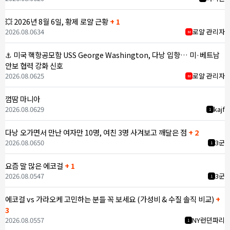
💥 2026년 8월 6일, 황제 로얄 근황
+ 1
2026.08.06
34
로얄 관리자
M
⚓ 미국 핵항공모함 USS George Washington, 다낭 입항… 미·베트남
안보 협력 강화 신호
2026.08.06
25
로얄 관리자
M
껌땀 마니아
2026.08.06
29
kajf
1
다낭 오가면서 만난 여자만 10명, 여친 3명 사겨보고 깨달은 점
+ 2
2026.08.06
50
3군
1
요즘 말 많은 에코걸
+ 1
2026.08.05
47
3군
1
에코걸 vs 가라오케 고민하는 분들 꼭 보세요 (가성비 & 수질 솔직 비교)
+
3
2026.08.05
57
NY런던파리
1