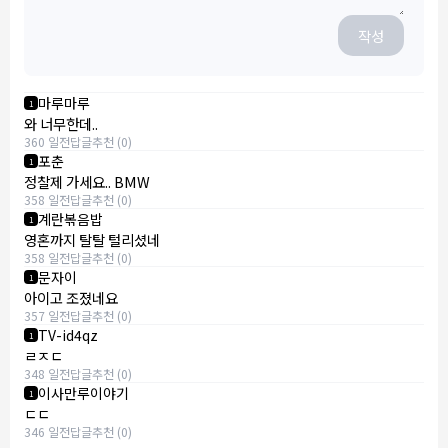
작성
마루마루
1
와 너무한데..
360 일전
답글
추천 (0)
포춘
1
정찰제 가세요.. BMW
358 일전
답글
추천 (0)
계란볶음밥
1
영혼까지 탈탈 털리셨네
358 일전
답글
추천 (0)
문자이
1
아이고 조졌네요
357 일전
답글
추천 (0)
TV-id4qz
1
ㄹㅈㄷ
348 일전
답글
추천 (0)
이사만루이야기
1
ㄷㄷ
346 일전
답글
추천 (0)