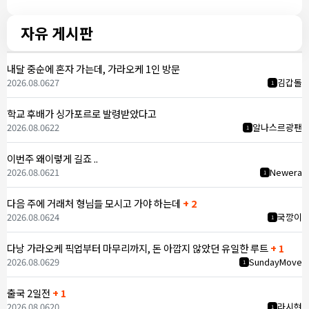
자유 게시판
내달 중순에 혼자 가는데, 가라오케 1인 방문
2026.08.06
27
김갑돌
1
학교 후배가 싱가포르로 발령받았다고
2026.08.06
22
알나스르광팬
1
이번주 왜이렇게 길죠 ..
2026.08.06
21
Newera
1
다음 주에 거래처 형님들 모시고 가야 하는데
+ 2
2026.08.06
24
국깡이
1
다낭 가라오케 픽업부터 마무리까지, 돈 아깝지 않았던 유일한 루트
+ 1
2026.08.06
29
SundayMove
1
출국 2일전
+ 1
2026.08.06
20
라시현
1