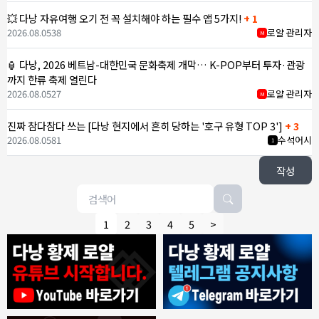
💥 다낭 자유여행 오기 전 꼭 설치해야 하는 필수 앱 5가지!
+ 1
2026.08.05
38
로얄 관리자
M
🏮 다낭, 2026 베트남-대한민국 문화축제 개막… K-POP부터 투자·관광
까지 한류 축제 열린다
2026.08.05
27
로얄 관리자
M
진짜 참다참다 쓰는 [다낭 현지에서 흔히 당하는 '호구 유형 TOP 3']
+ 3
2026.08.05
81
수석어시
1
작성
1
2
3
4
5
>