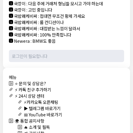
국깡이
:
다음 주에 거래처 형님들 모시고 가야 하는데
1
국깡이
:
고민 중입니다
1
국밥왜케비싸
:
접대면 무조건 황제 가세요
1
국밥왜케비싸
:
룸 컨디션이나
1
국밥왜케비싸
:
대접받는 느낌이 달라서
1
국밥왜케비싸
:
100% 만족합니다
1
Newera
:
BMW도 좋음
1
메뉴
⭐ 문의 및 상담은?
⚡ 카톡 친구 추가하기
⚡ 24시 상담 센터
⚡카카오톡 오픈채팅
▶️ 텔레그램 바로가기
📅 YouTube 바로가기
🌍 통합 공지사항
🔥 소개 및 필독