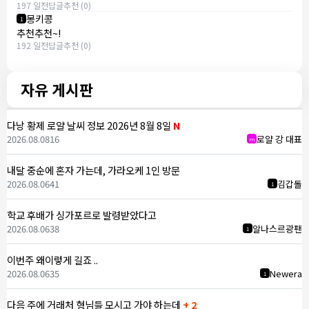
197 일전
답글
추천 (0)
몽키콩
1
추천추천~!
192 일전
답글
추천 (0)
자유 게시판
다낭 황제 로얄 날씨 정보 2026년 8월 8일
N
2026.08.08
16
로얄 강 대표
m
내달 중순에 혼자 가는데, 가라오케 1인 방문
2026.08.06
41
김갑돌
1
학교 후배가 싱가포르로 발령받았다고
2026.08.06
38
알나스르광팬
1
이번주 왜이렇게 길죠 ..
2026.08.06
35
Newera
1
다음 주에 거래처 형님들 모시고 가야 하는데
+ 2