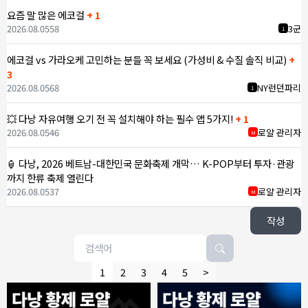
요즘 말 많은 에코걸
+ 1
2026.08.05
58
3군
1
에코걸 vs 가라오케 고민하는 분들 꼭 보세요 (가성비 & 수질 솔직 비교)
+
3
2026.08.05
68
NY런던파리
1
💥 다낭 자유여행 오기 전 꼭 설치해야 하는 필수 앱 5가지!
+ 1
2026.08.05
46
로얄 관리자
M
🏮 다낭, 2026 베트남-대한민국 문화축제 개막… K-POP부터 투자·관광
까지 한류 축제 열린다
2026.08.05
37
로얄 관리자
M
작성
1
2
3
4
5
>