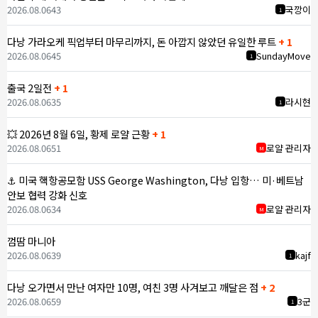
2026.08.06
43
국깡이
1
다낭 가라오케 픽업부터 마무리까지, 돈 아깝지 않았던 유일한 루트
+ 1
2026.08.06
45
SundayMove
1
출국 2일전
+ 1
2026.08.06
35
라시현
1
💥 2026년 8월 6일, 황제 로얄 근황
+ 1
2026.08.06
51
로얄 관리자
M
⚓ 미국 핵항공모함 USS George Washington, 다낭 입항… 미·베트남
안보 협력 강화 신호
2026.08.06
34
로얄 관리자
M
껌땀 마니아
2026.08.06
39
kajf
1
다낭 오가면서 만난 여자만 10명, 여친 3명 사겨보고 깨달은 점
+ 2
2026.08.06
59
3군
1