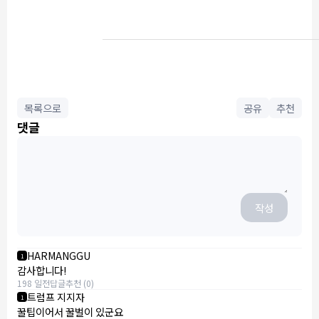
목록으로
공유
추천
댓글
작성
HARMANGGU
1
감사합니다!
198 일전
답글
추천 (0)
트럼프 지지자
1
꿀팁이어서 꿀벌이 있군요