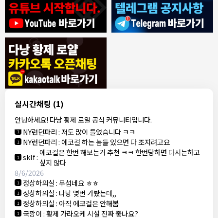
8/4/2026
모기한테물림
:
여기도 문의해보면 바로 알려줌
1
모기한테물림
:
정찰가보다 쌀수 없음
1
결혼안해
:
ㄹㅇ 팩트 ㅋㅋㅋㅋ
1
결혼안해
:
ㄹㅇ 팩트 ㅋㅋㅋㅋ
1
8/5/2026
실시간채팅
(1)
NY런던파리
:
다낭 에코걸 여기서 예약 가능한가요?
1
안녕하세요! 다낭 황제 로얄 공식 커뮤니티입니다.
3군
:
에코걸 좀 조심 하는게 좋음
1
NY런던파리
:
저도 많이 들었습니다 ㅋㅋ
1
NY런던파리
:
에코걸 하는 놈들 있으면 다 조지려고요
1
에코걸은 한번 해보는거 추천 ㅋㅋ 한번당하면 다시는하고
sklf
:
1
싶지 않다
8/6/2026
정상하의실
:
무섭네요 ㅎㅎ
1
정상하의실
:
다낭 몇번 가봤는데,,
1
정상하의실
:
아직 에코걸은 안해봄
1
국깡이
:
황제 가라오케 시설 진짜 좋나요?
1