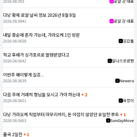
2026.08.09
3
로얄 강 대표
m
다낭 황제 로얄 날씨 정보 2026년 8월 8일
2026.08.08
41
로얄 강 대표
m
내달 중순에 혼자 가는데, 가라오케 1인 방문
2026.08.06
58
김갑돌
1
학교 후배가 싱가포르로 발령받았다고
2026.08.06
42
알나스르광팬
1
이번주 왜이렇게 길죠 ..
2026.08.06
39
Newera
1
다음 주에 거래처 형님들 모시고 가야 하는데
+ 2
2026.08.06
51
국깡이
1
다낭 가라오케 픽업부터 마무리까지, 돈 아깝지 않았던 유일한 루트
+ 1
2026.08.06
63
SundayMove
1
출국 2일전
+ 1