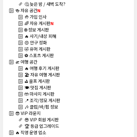
🤔 늦은 밤 / 새벽 도착?
🍻 자유 공간
N
🤚 가입 인사
🌈 자유 게시판
N
🌐 정보 게시판
🔥 사기/내상 피해
😍 안구 정화
🤣 유머 게시판
⚽ 스포츠 게시판
🛫 여행 공간
🔥 여행 후기 게시판
🏖️ 자유 여행 게시판
⛳ 골프 게시판
🍽️ 맛집 게시판
🤲 마사지 게시판
📍 조각/정모 게시판
🎶 클럽/바/펍 정보
😎 VIP 라운지
😎 VIP 회원 게시판
🏆 등급 업그레이드
🔥 직영 운영 업소