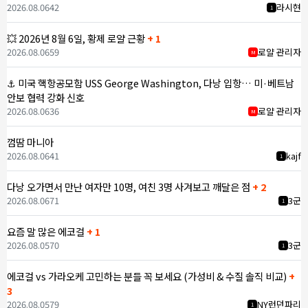
2026.08.06
42
라시현
1
💥 2026년 8월 6일, 황제 로얄 근황
+ 1
2026.08.06
59
로얄 관리자
M
⚓ 미국 핵항공모함 USS George Washington, 다낭 입항… 미·베트남
안보 협력 강화 신호
2026.08.06
36
로얄 관리자
M
껌땀 마니아
2026.08.06
41
kajf
1
다낭 오가면서 만난 여자만 10명, 여친 3명 사겨보고 깨달은 점
+ 2
2026.08.06
71
3군
1
요즘 말 많은 에코걸
+ 1
2026.08.05
70
3군
1
에코걸 vs 가라오케 고민하는 분들 꼭 보세요 (가성비 & 수질 솔직 비교)
+
3
2026.08.05
79
NY런던파리
1