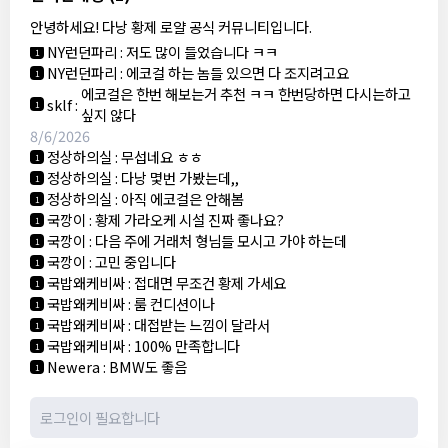
NY런던파리
:
다낭 에코걸 여기서 예약 가능한가요?
1
안녕하세요! 다낭 황제 로얄 공식 커뮤니티입니다.
3군
:
에코걸 좀 조심 하는게 좋음
1
NY런던파리
:
저도 많이 들었습니다 ㅋㅋ
1
NY런던파리
:
에코걸 하는 놈들 있으면 다 조지려고요
1
에코걸은 한번 해보는거 추천 ㅋㅋ 한번당하면 다시는하고
sklf
:
1
싶지 않다
8/6/2026
정상하의실
:
무섭네요 ㅎㅎ
1
정상하의실
:
다낭 몇번 가봤는데,,
1
정상하의실
:
아직 에코걸은 안해봄
1
국깡이
:
황제 가라오케 시설 진짜 좋나요?
1
국깡이
:
다음 주에 거래처 형님들 모시고 가야 하는데
1
국깡이
:
고민 중입니다
1
국밥왜케비싸
:
접대면 무조건 황제 가세요
1
국밥왜케비싸
:
룸 컨디션이나
1
국밥왜케비싸
:
대접받는 느낌이 달라서
1
국밥왜케비싸
:
100% 만족합니다
1
Newera
:
BMW도 좋음
1