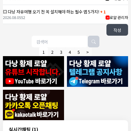
💥 다낭 자유여행 오기 전 꼭 설치해야 하는 필수 앱 5가지!
+ 1
2026.08.05
52
로얄 관리자
M
작성
1
2
3
4
5
>
8/4/2026
모기한테물림
:
여기도 문의해보면 바로 알려줌
1
모기한테물림
:
정찰가보다 쌀수 없음
1
결혼안해
:
ㄹㅇ 팩트 ㅋㅋㅋㅋ
1
결혼안해
:
ㄹㅇ 팩트 ㅋㅋㅋㅋ
1
8/5/2026
실시간채팅
(1)