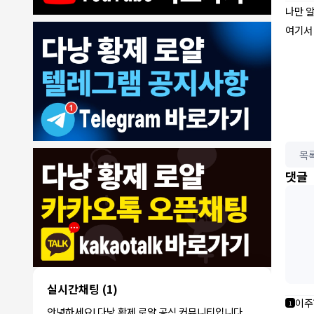
나만 
여기서
목
8/4/2026
댓글
모기한테물림
:
여기도 문의해보면 바로 알려줌
1
모기한테물림
:
정찰가보다 쌀수 없음
1
결혼안해
:
ㄹㅇ 팩트 ㅋㅋㅋㅋ
1
결혼안해
:
ㄹㅇ 팩트 ㅋㅋㅋㅋ
1
8/5/2026
NY런던파
다낭 에코걸 여기서 예약 가능한가
:
1
리
요?
3군
:
에코걸 좀 조심 하는게 좋음
1
실시간채팅
(1)
NY런던파리
:
저도 많이 들었습니다 ㅋㅋ
1
이주
1
안녕하세요! 다낭 황제 로얄 공식 커뮤니티입니다.