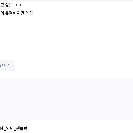
알고 싶음 ㅋㅋ
 더 유명해지면 안됨
록으로
형_의원_팬클럽