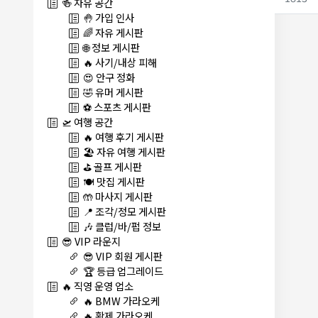
🍻 자유 공간
🤚 가입 인사
🌈 자유 게시판
🌐 정보 게시판
🔥 사기/내상 피해
😍 안구 정화
🤣 유머 게시판
⚽ 스포츠 게시판
🛫 여행 공간
🔥 여행 후기 게시판
🏖️ 자유 여행 게시판
⛳ 골프 게시판
🍽️ 맛집 게시판
🤲 마사지 게시판
📍 조각/정모 게시판
🎶 클럽/바/펍 정보
😎 VIP 라운지
😎 VIP 회원 게시판
🏆 등급 업그레이드
🔥 직영 운영 업소
🔥 BMW 가라오케
🔥 황제 가라오케