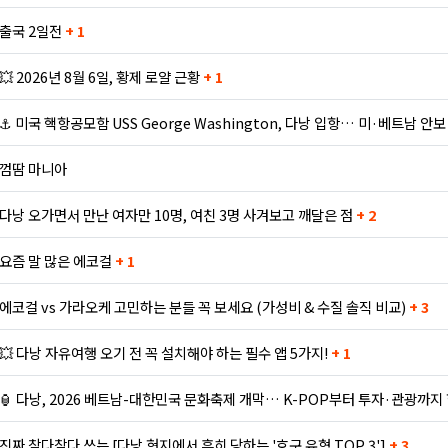
출국 2일전
+ 1
💥 2026년 8월 6일, 황제 로얄 근황
+ 1
⚓ 미국 핵항공모함 USS George Washington, 다낭 입항… 미·베트남 안
껌땀 마니아
다낭 오가면서 만난 여자만 10명, 여친 3명 사겨보고 깨달은 점
+ 2
요즘 말 많은 에코걸
+ 1
에코걸 vs 가라오케 고민하는 분들 꼭 보세요 (가성비 & 수질 솔직 비교)
+ 3
💥 다낭 자유여행 오기 전 꼭 설치해야 하는 필수 앱 5가지!
+ 1
🏮 다낭, 2026 베트남-대한민국 문화축제 개막… K-POP부터 투자·관광까지
진짜 참다참다 쓰는 [다낭 현지에서 흔히 당하는 '호구 유형 TOP 3']
+ 3