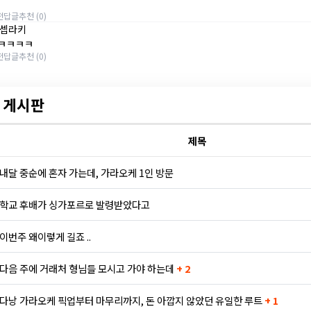
전
답글
추천 (0)
셉라키
ㅋㅋㅋㅋㅋ
전
답글
추천 (0)
 게시판
제목
내달 중순에 혼자 가는데, 가라오케 1인 방문
학교 후배가 싱가포르로 발령받았다고
이번주 왜이렇게 길죠 ..
다음 주에 거래처 형님들 모시고 가야 하는데
+ 2
다낭 가라오케 픽업부터 마무리까지, 돈 아깝지 않았던 유일한 루트
+ 1