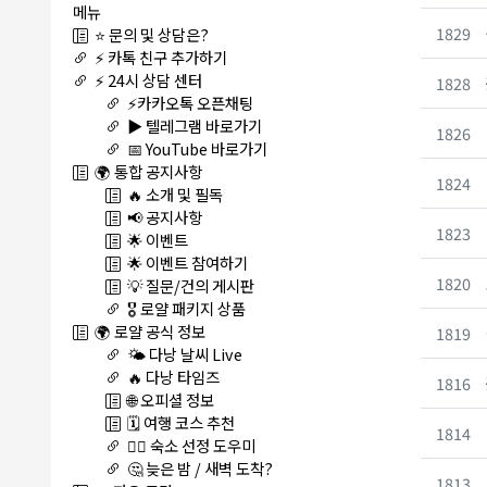
메뉴
1829
⭐ 문의 및 상담은?
⚡ 카톡 친구 추가하기
⚡ 24시 상담 센터
1828
⚡카카오톡 오픈채팅
▶️ 텔레그램 바로가기
1826
📅 YouTube 바로가기
🌍 통합 공지사항
1824
🔥 소개 및 필독
📢 공지사항
1823
🌟 이벤트
🌟 이벤트 참여하기
1820
💡 질문/건의 게시판
🎖️ 로얄 패키지 상품
🌍 로얄 공식 정보
1819
🌤️ 다낭 날씨 Live
🔥 다낭 타임즈
1816
🌐 오피셜 정보
🗓️ 여행 코스 추천
1814
🏊‍♀️ 숙소 선정 도우미
🤔 늦은 밤 / 새벽 도착?
1813