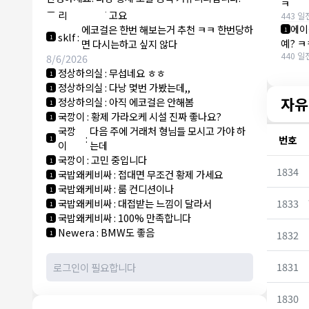
NY런던파
에코걸 하는 놈들 있으면 다 조지려
ㅋ
:
1
리
고요
443 일
에이
에코걸은 한번 해보는거 추천 ㅋㅋ 한번당하
1
sklf
:
1
예? 
면 다시는하고 싶지 않다
440 일
8/6/2026
정상하의실
:
무섭네요 ㅎㅎ
1
정상하의실
:
다낭 몇번 가봤는데,,
1
자유
정상하의실
:
아직 에코걸은 안해봄
1
국깡이
:
황제 가라오케 시설 진짜 좋나요?
1
국깡
다음 주에 거래처 형님들 모시고 가야 하
:
번호
1
이
는데
국깡이
:
고민 중입니다
1
1834
국밥왜케비싸
:
접대면 무조건 황제 가세요
1
국밥왜케비싸
:
룸 컨디션이나
1
1833
국밥왜케비싸
:
대접받는 느낌이 달라서
1
국밥왜케비싸
:
100% 만족합니다
1
Newera
:
BMW도 좋음
1832
1
1831
1830