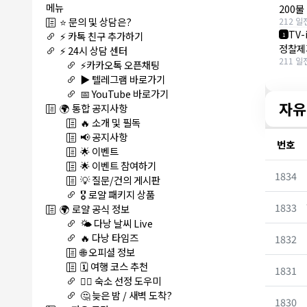
메뉴
200불
⭐ 문의 및 상담은?
212 일
TV-
⚡ 카톡 친구 추가하기
1
정찰제
⚡ 24시 상담 센터
211 일
⚡카카오톡 오픈채팅
▶️ 텔레그램 바로가기
📅 YouTube 바로가기
자유
🌍 통합 공지사항
🔥 소개 및 필독
📢 공지사항
번호
🌟 이벤트
🌟 이벤트 참여하기
1834
💡 질문/건의 게시판
🎖️ 로얄 패키지 상품
1833
🌍 로얄 공식 정보
🌤️ 다낭 날씨 Live
🔥 다낭 타임즈
1832
🌐 오피셜 정보
🗓️ 여행 코스 추천
1831
🏊‍♀️ 숙소 선정 도우미
🤔 늦은 밤 / 새벽 도착?
1830