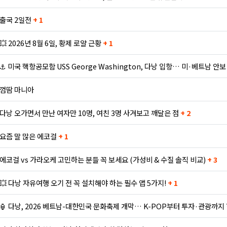
출국 2일전
+ 1
💥 2026년 8월 6일, 황제 로얄 근황
+ 1
⚓ 미국 핵항공모함 USS George Washington, 다낭 입항… 미·베트남 안
껌땀 마니아
다낭 오가면서 만난 여자만 10명, 여친 3명 사겨보고 깨달은 점
+ 2
요즘 말 많은 에코걸
+ 1
에코걸 vs 가라오케 고민하는 분들 꼭 보세요 (가성비 & 수질 솔직 비교)
+ 3
💥 다낭 자유여행 오기 전 꼭 설치해야 하는 필수 앱 5가지!
+ 1
🏮 다낭, 2026 베트남-대한민국 문화축제 개막… K-POP부터 투자·관광까지