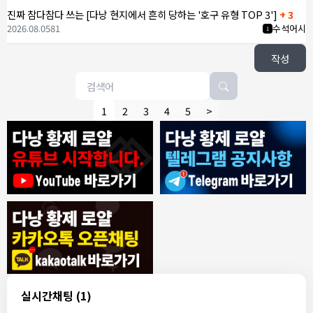
진짜 참다참다 쓰는 [다낭 현지에서 흔히 당하는 '호구 유형 TOP 3']
+ 3
2026.08.05
81
수석어시
1
작성
1
2
3
4
5
>
8/4/2026
모기한테물림
:
여기도 문의해보면 바로 알려줌
1
모기한테물림
:
정찰가보다 쌀수 없음
1
결혼안해
:
ㄹㅇ 팩트 ㅋㅋㅋㅋ
1
결혼안해
:
ㄹㅇ 팩트 ㅋㅋㅋㅋ
1
8/5/2026
실시간채팅
(1)
NY런던파리
:
다낭 에코걸 여기서 예약 가능한가요?
1