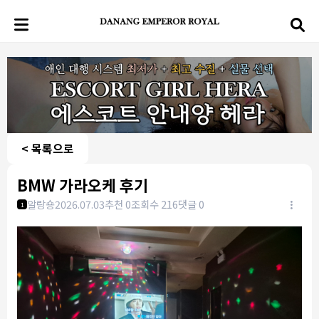
< 목록으로
BMW 가라오케 후기
알랑숑
2026.07.03
추천 0
조회수 216
댓글 0
1