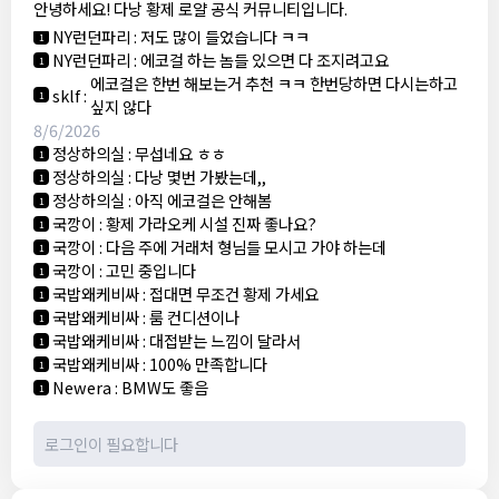
안녕하세요! 다낭 황제 로얄 공식 커뮤니티입니다.
3군
:
에코걸 좀 조심 하는게 좋음
1
NY런던파리
:
저도 많이 들었습니다 ㅋㅋ
1
NY런던파리
:
에코걸 하는 놈들 있으면 다 조지려고요
1
에코걸은 한번 해보는거 추천 ㅋㅋ 한번당하면 다시는하고
sklf
:
1
싶지 않다
8/6/2026
정상하의실
:
무섭네요 ㅎㅎ
1
정상하의실
:
다낭 몇번 가봤는데,,
1
정상하의실
:
아직 에코걸은 안해봄
1
국깡이
:
황제 가라오케 시설 진짜 좋나요?
1
국깡이
:
다음 주에 거래처 형님들 모시고 가야 하는데
1
국깡이
:
고민 중입니다
1
국밥왜케비싸
:
접대면 무조건 황제 가세요
1
국밥왜케비싸
:
룸 컨디션이나
1
국밥왜케비싸
:
대접받는 느낌이 달라서
1
국밥왜케비싸
:
100% 만족합니다
1
Newera
:
BMW도 좋음
1