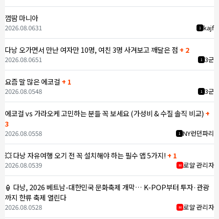
껌땀 마니아
2026.08.06
31
kajf
1
다낭 오가면서 만난 여자만 10명, 여친 3명 사겨보고 깨달은 점
+ 2
2026.08.06
51
3군
1
요즘 말 많은 에코걸
+ 1
2026.08.05
48
3군
1
에코걸 vs 가라오케 고민하는 분들 꼭 보세요 (가성비 & 수질 솔직 비교)
+
3
2026.08.05
58
NY런던파리
1
💥 다낭 자유여행 오기 전 꼭 설치해야 하는 필수 앱 5가지!
+ 1
2026.08.05
39
로얄 관리자
M
🏮 다낭, 2026 베트남-대한민국 문화축제 개막… K-POP부터 투자·관광
까지 한류 축제 열린다
2026.08.05
28
로얄 관리자
M