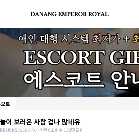
록으로
놀이 보러온 사람 겁나 많네유
ARBUCKS
2026.07.07
추천 0
조회수 128
댓글 0