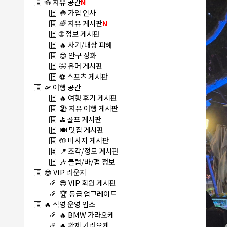
🍻 자유 공간
N
🤚 가입 인사
🌈 자유 게시판
N
🌐 정보 게시판
🔥 사기/내상 피해
😍 안구 정화
🤣 유머 게시판
⚽ 스포츠 게시판
🛫 여행 공간
🔥 여행 후기 게시판
🏖️ 자유 여행 게시판
⛳ 골프 게시판
🍽️ 맛집 게시판
🤲 마사지 게시판
📍 조각/정모 게시판
🎶 클럽/바/펍 정보
😎 VIP 라운지
😎 VIP 회원 게시판
🏆 등급 업그레이드
🔥 직영 운영 업소
🔥 BMW 가라오케
🔥 황제 가라오케