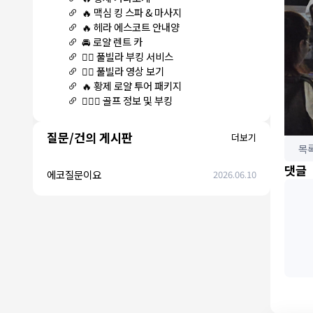
🔥 맥심 킹 스파 & 마사지
🔥 헤라 에스코트 안내양
🚘 로얄 렌트 카
🏊‍♀️ 풀빌라 부킹 서비스
🏊‍♀️ 풀빌라 영상 보기
🔥 황제 로얄 투어 패키지
🏌🏻‍♂️ 골프 정보 및 부킹
질문/건의 게시판
더보기
목
댓글
에코질문이요
2026.06.10