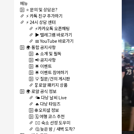
메뉴
⭐ 문의 및 상담은?
⚡ 카톡 친구 추가하기
⚡ 24시 상담 센터
⚡카카오톡 오픈채팅
▶️ 텔레그램 바로가기
📅 YouTube 바로가기
🌍 통합 공지사항
🔥 소개 및 필독
📢 공지사항
🌟 이벤트
🌟 이벤트 참여하기
💡 질문/건의 게시판
🎖️ 로얄 패키지 상품
🌍 로얄 공식 정보
🌤️ 다낭 날씨 Live
🔥 다낭 타임즈
🌐 오피셜 정보
🗓️ 여행 코스 추천
🏊‍♀️ 숙소 선정 도우미
🤔 늦은 밤 / 새벽 도착?