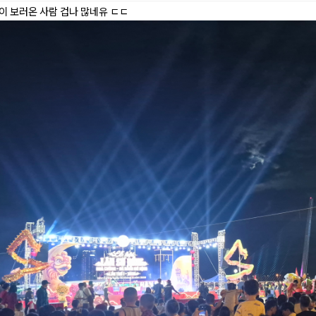
이 보러온 사람 겁나 많네유 ㄷㄷ