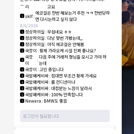
NY런던파
에코걸 하는 놈들 있으면 다 조지려
:
1
리
고요
에코걸은 한번 해보는거 추천 ㅋㅋ 한번당하
sklf
:
1
면 다시는하고 싶지 않다
8/6/2026
정상하의실
:
무섭네요 ㅎㅎ
1
정상하의실
:
다낭 몇번 가봤는데,,
1
정상하의실
:
아직 에코걸은 안해봄
1
국깡이
:
황제 가라오케 시설 진짜 좋나요?
1
국깡
다음 주에 거래처 형님들 모시고 가야 하
:
1
이
는데
국깡이
:
고민 중입니다
1
국밥왜케비싸
:
접대면 무조건 황제 가세요
1
국밥왜케비싸
:
룸 컨디션이나
1
국밥왜케비싸
:
대접받는 느낌이 달라서
1
국밥왜케비싸
:
100% 만족합니다
1
Newera
:
BMW도 좋음
1