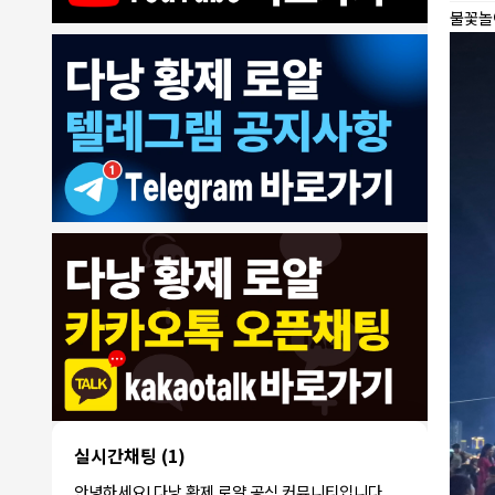
불꽃놀
8/4/2026
모기한테물림
:
여기도 문의해보면 바로 알려줌
1
모기한테물림
:
정찰가보다 쌀수 없음
1
결혼안해
:
ㄹㅇ 팩트 ㅋㅋㅋㅋ
1
결혼안해
:
ㄹㅇ 팩트 ㅋㅋㅋㅋ
1
8/5/2026
NY런던파
다낭 에코걸 여기서 예약 가능한가
:
1
리
요?
3군
:
에코걸 좀 조심 하는게 좋음
1
실시간채팅
(1)
NY런던파리
:
저도 많이 들었습니다 ㅋㅋ
1
안녕하세요! 다낭 황제 로얄 공식 커뮤니티입니다.