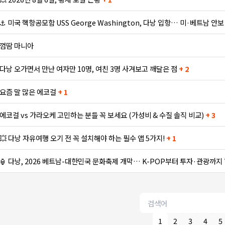
⚓ 미국 핵항공모함 USS George Washington, 다낭 입항… 미·베트남 안
껌땀 마니아
다낭 오가면서 만난 여자만 10명, 여친 3명 사겨보고 깨달은 점
+ 2
요즘 말 많은 에코걸
+ 1
에코걸 vs 가라오케 고민하는 분들 꼭 보세요 (가성비 & 수질 솔직 비교)
+ 3
💥 다낭 자유여행 오기 전 꼭 설치해야 하는 필수 앱 5가지!
+ 1
🏮 다낭, 2026 베트남-대한민국 문화축제 개막… K-POP부터 투자·관광까지
1
2
3
4
5